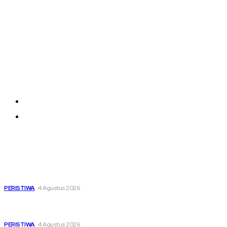
Company
Each template in our ever growing studio
library can be added and moved around
within any page effortlessly with one click.
About us
Contact us
Latest
Dari Timur ke Barat, Mimpi-Mimpi Muda Bertemu di
Soekarno Cup 2026
PERISTIWA
4 Agustus 2026
Di Ruang Perawatan dan Ruang Duka, Negara Hadir
Menguatkan Korban KM Mutiara Sentosa II
PERISTIWA
4 Agustus 2026