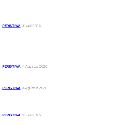
Pemutihan Pajak Kendaraan Jatim, Napas Baru
Bagi Buruh dan Ojol di Tengah Beratnya Biaya
Hidup
PERISTIWA
31 Juli 2026
Popular
Dari Timur ke Barat, Mimpi-Mimpi Muda Bertemu di
Soekarno Cup 2026
PERISTIWA
4 Agustus 2026
Di Ruang Perawatan dan Ruang Duka, Negara Hadir
Menguatkan Korban KM Mutiara Sentosa II
PERISTIWA
4 Agustus 2026
Pemutihan Pajak Kendaraan Jatim, Napas Baru
Bagi Buruh dan Ojol di Tengah Beratnya Biaya
Hidup
PERISTIWA
31 Juli 2026
Sitemap