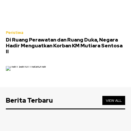
Peristiwa
Di Ruang Perawatan dan Ruang Duka, Negara
Hadir Menguatkan Korban KM Mutiara Sentosa
II
Stay on top of what's going on with
our subscription deal!
Berita Terbaru
VIEW ALL