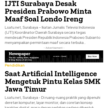
IJTI Surabaya Desak
Presiden Prabowo Minta
Maaf Soal Londo Ireng
Lsatu.net, Surabaya – Ikatan Jurnalis Televisi Indonesia
(IJTI) Koordinator Daerah Surabaya secara tegas
mendesak Presiden Republik Indonesia Prabowo Subianto
menyampaikan permintaan maaf secara terbuka...
- Advertisement -
Pendidikan
Saat Artificial Intelligence
Mengetuk Pintu Kelas SMK
Jawa Timur
Lsatu.net, Surabaya - Di ruang-ruang praktik yang dipenuhi
deretan komputer, layar monitor, dan coretan konsep
karakter digital, masa depan perlahan sedang dibentuk.