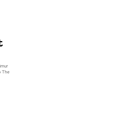
t
Timur
p The