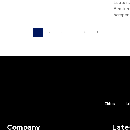
Lsatu.ne
Pemberd
harapan
1
2
3
...
5
Ekbis
Hu
Company
Late