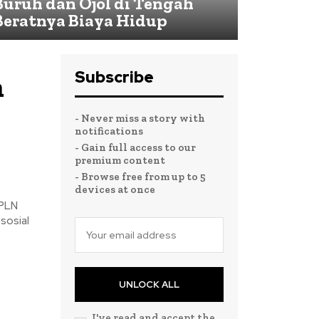
Buruh dan Ojol di Tengah
Beratnya Biaya Hidup
Subscribe
n
- Never miss a story with
notifications
- Gain full access to our
premium content
- Browse free from up to 5
devices at once
 PLN
sosial
UNLOCK ALL
I've read and accept the