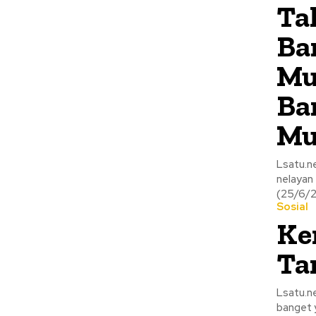
Tal
Ba
Mu
Ba
Mu
Lsatu.ne
nelayan 
(25/6/20
Sosial
Ke
Ta
Lsatu.ne
banget 