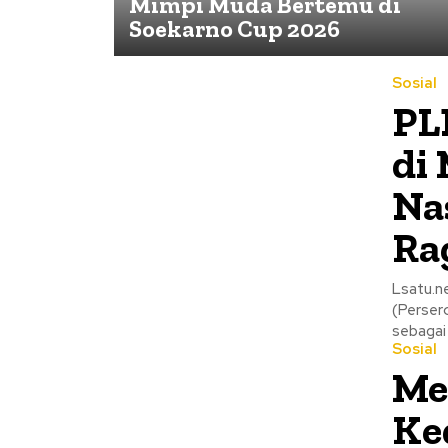
Mimpi Muda Bertemu di
Soekarno Cup 2026
Sosial
PL
di
Na
Ra
Lsatu.ne
(Perser
sebagai 
Sosial
Me
Ke