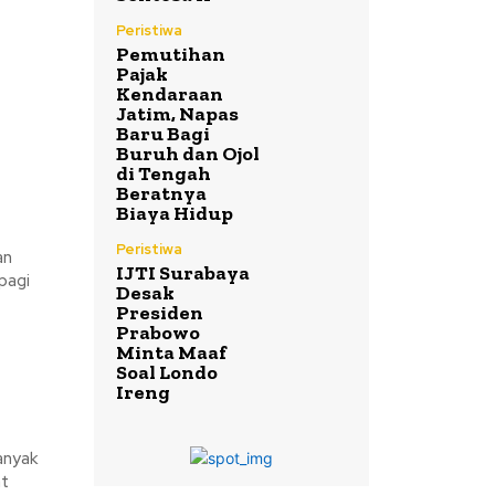
Peristiwa
Pemutihan
Pajak
Kendaraan
Jatim, Napas
Baru Bagi
Buruh dan Ojol
di Tengah
Beratnya
Biaya Hidup
Peristiwa
an
IJTI Surabaya
pagi
Desak
Presiden
Prabowo
Minta Maaf
Soal Londo
Ireng
anyak
at