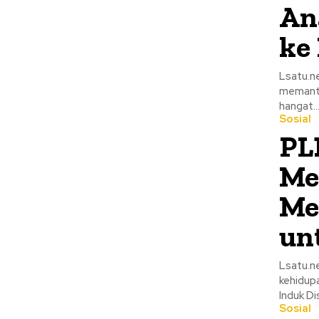
An
ke 
Lsatu.ne
memantu
hangat..
Sosial
PL
Me
Me
un
Lsatu.n
kehidup
Induk Di
Sosial