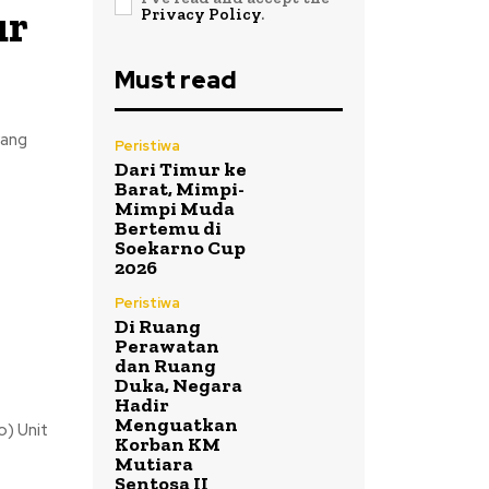
ur
Privacy Policy
.
Must read
yang
Peristiwa
Dari Timur ke
Barat, Mimpi-
Mimpi Muda
Bertemu di
Soekarno Cup
2026
Peristiwa
Di Ruang
Perawatan
dan Ruang
Duka, Negara
Hadir
Menguatkan
o) Unit
Korban KM
Mutiara
Sentosa II