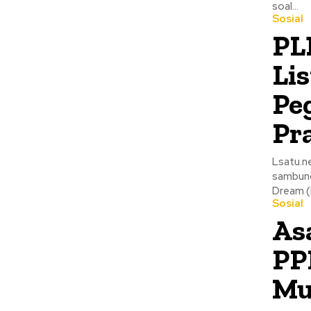
soal...
Sosial
PL
Lis
Pe
Pr
Lsatu.ne
sambung 
Dream (
Sosial
As
PP
Mu