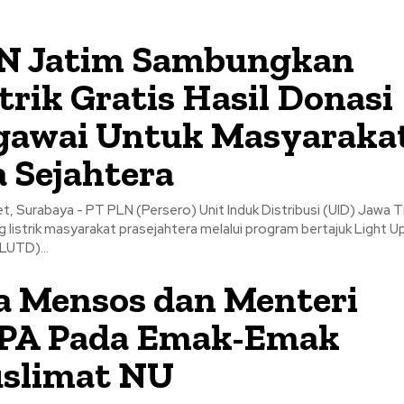
N Jatim Sambungkan
trik Gratis Hasil Donasi
gawai Untuk Masyaraka
a Sejahtera
t, Surabaya - PT PLN (Persero) Unit Induk Distribusi (UID) Jawa 
listrik masyarakat prasejahtera melalui program bertajuk Light U
LUTD)...
a Mensos dan Menteri
PA Pada Emak-Emak
slimat NU