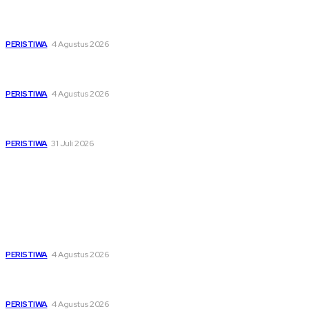
Dari Timur ke Barat, Mimpi-Mimpi Muda Bertemu di
Soekarno Cup 2026
PERISTIWA
4 Agustus 2026
Di Ruang Perawatan dan Ruang Duka, Negara Hadir
Menguatkan Korban KM Mutiara Sentosa II
PERISTIWA
4 Agustus 2026
Pemutihan Pajak Kendaraan Jatim, Napas Baru Bagi Buruh
dan Ojol di Tengah Beratnya Biaya Hidup
PERISTIWA
31 Juli 2026
Popular
Dari Timur ke Barat, Mimpi-Mimpi Muda Bertemu di
Soekarno Cup 2026
PERISTIWA
4 Agustus 2026
Di Ruang Perawatan dan Ruang Duka, Negara Hadir
Menguatkan Korban KM Mutiara Sentosa II
PERISTIWA
4 Agustus 2026