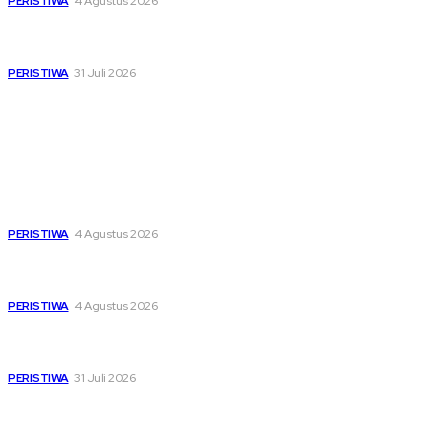
PERISTIWA
4 Agustus 2026
Pemutihan Pajak Kendaraan Jatim, Napas Baru Bagi Buruh
dan Ojol di Tengah Beratnya Biaya Hidup
PERISTIWA
31 Juli 2026
Popular
Dari Timur ke Barat, Mimpi-Mimpi Muda Bertemu di
Soekarno Cup 2026
PERISTIWA
4 Agustus 2026
Di Ruang Perawatan dan Ruang Duka, Negara Hadir
Menguatkan Korban KM Mutiara Sentosa II
PERISTIWA
4 Agustus 2026
Pemutihan Pajak Kendaraan Jatim, Napas Baru Bagi Buruh
dan Ojol di Tengah Beratnya Biaya Hidup
PERISTIWA
31 Juli 2026
Sitemap