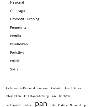
Nasional
Olahraga
Otomotif Teknologi
Pemerintah
Pemilu
Pendidikan
Peristiwa
Politik
Sosial
aksi Indonesia Darurat di surabaya
Alutsista
Arus Petimas
Dahlan Iskan
Eri Cahyadi-Armudji
ikn
Khofifah
pan
mahkamah konstitusi
pdi
Pertahan Nasional
ptn