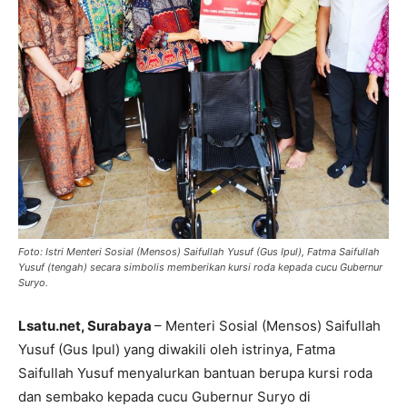
Foto: Istri Menteri Sosial (Mensos) Saifullah Yusuf (Gus Ipul), Fatma Saifullah
Yusuf (tengah) secara simbolis memberikan kursi roda kepada cucu Gubernur
Suryo.
Lsatu.net, Surabaya
– Menteri Sosial (Mensos) Saifullah
Yusuf (Gus Ipul) yang diwakili oleh istrinya, Fatma
Saifullah Yusuf menyalurkan bantuan berupa kursi roda
dan sembako kepada cucu Gubernur Suryo di