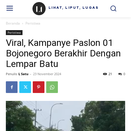
LIHAT, LIPUT, LUGAS
Beranda
Peristiwa
Peristiwa
Viral, Kampanye Paslon 01
Bojonegoro Berakhir Dengan
Lempar Batu
Penulis
L Satu
-
23 November 2024
21
0