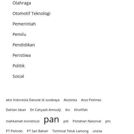
Olahraga
Otomotif Teknologi
Pemerintah
Pemilu
Pendidikan
Peristiwa
Politik
Sosial
aksi Indonesia Darurat di surabaya
Alutsista
Arus Petimas
Dahlan Iskan
Eri Cahyadi-Armudji
ikn
Khofifah
pan
mahkamah konstitusi
pdi
Pertahan Nasional
ptn
PT Pelindo
PT Sari Bahari
Terminal Teluk Lamong
unesa