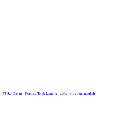
PT Sari Bahari
Terminal Teluk Lamong
unesa
viva yoga mauladi