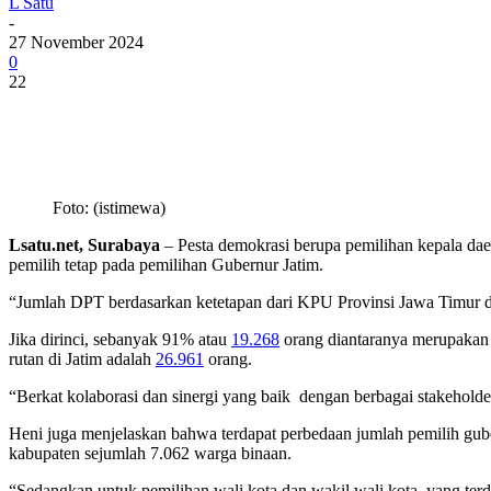
L Satu
-
27 November 2024
0
22
Foto: (istimewa)
Lsatu.net, Surabaya
– Pesta demokrasi berupa pemilihan kepala daera
pemilih tetap pada pemilihan Gubernur Jatim.
“Jumlah DPT berdasarkan ketetapan dari KPU Provinsi Jawa Timur
Jika dirinci, sebanyak 91% atau
19.268
orang diantaranya merupakan w
rutan di Jatim adalah
26.961
orang.
“Berkat kolaborasi dan sinergi yang baik dengan berbagai stakeholder 
Heni juga menjelaskan bahwa terdapat perbedaan jumlah pemilih gubern
kabupaten sejumlah 7.062 warga binaan.
“Sedangkan untuk pemilihan wali kota dan wakil wali kota, yang terd