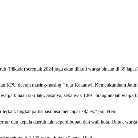
h (Pilkada) serentak 2024 juga akan diikuti warga binaan di 39 lapas/ 
 dan KPU daerah masing-masing,” ujar Kakanwil Kemenkumham Jatim,
arga binaan laki-laki. Sisanya, sebanyak 1.891 orang adalah warga bi
terkait, tingkat partisipasi bisa mencapai 78,5%,” puji Heni.
ur dan kepala daerah lain seperti bupati dan wali kota. Untuk warga b
aftar sejumlah 2.422 warga binaan,” tegas Heni.