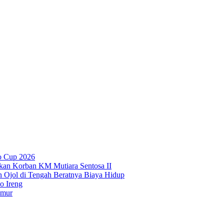
o Cup 2026
kan Korban KM Mutiara Sentosa II
n Ojol di Tengah Beratnya Biaya Hidup
o Ireng
imur