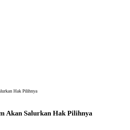
IM
INDEKS BERITA
LIFESTYLE
PEMERINTAH
PENDIDIK
lurkan Hak Pilihnya
im Akan Salurkan Hak Pilihnya