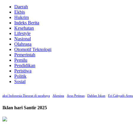
Daerah
Ekbis
Hukrim
Indeks Berita
Kesehatan
Lifestyle
Nasional
Olahraga
Otomotif Teknologi
Pemerintah
Pemilu
Pendidikan
Peristiwa
Politik
Sosial
aksi Indonesia Darurat di surabaya
Alutsista
Arus Petimas
Dahlan Iskan
Eri Cahyadi-Armu
Iklan hari Santir 2025