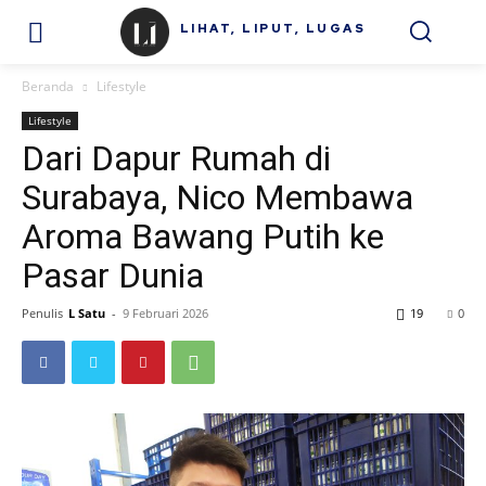
LIHAT, LIPUT, LUGAS
Beranda
Lifestyle
Lifestyle
Dari Dapur Rumah di
Surabaya, Nico Membawa
Aroma Bawang Putih ke
Pasar Dunia
Penulis
L Satu
-
9 Februari 2026
19
0