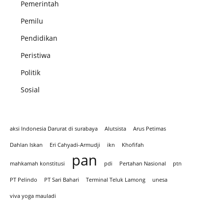
Pemerintah
Pemilu
Pendidikan
Peristiwa
Politik
Sosial
aksi Indonesia Darurat di surabaya
Alutsista
Arus Petimas
Dahlan Iskan
Eri Cahyadi-Armudji
ikn
Khofifah
pan
mahkamah konstitusi
pdi
Pertahan Nasional
ptn
PT Pelindo
PT Sari Bahari
Terminal Teluk Lamong
unesa
viva yoga mauladi