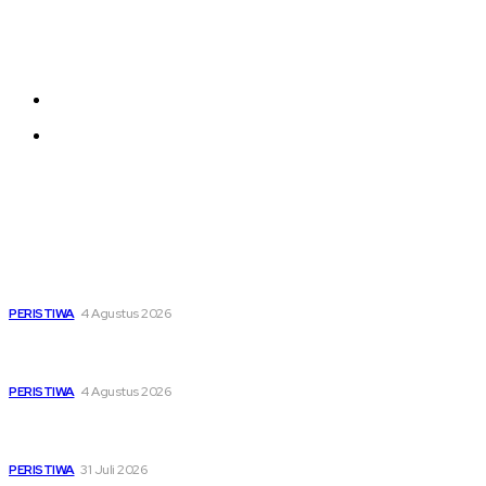
Each template in our ever growing studio library can
be added and moved around within any page
effortlessly with one click.
About us
Contact us
Latest
Dari Timur ke Barat, Mimpi-Mimpi Muda Bertemu di
Soekarno Cup 2026
PERISTIWA
4 Agustus 2026
Di Ruang Perawatan dan Ruang Duka, Negara Hadir
Menguatkan Korban KM Mutiara Sentosa II
PERISTIWA
4 Agustus 2026
Pemutihan Pajak Kendaraan Jatim, Napas Baru Bagi Buruh
dan Ojol di Tengah Beratnya Biaya Hidup
PERISTIWA
31 Juli 2026