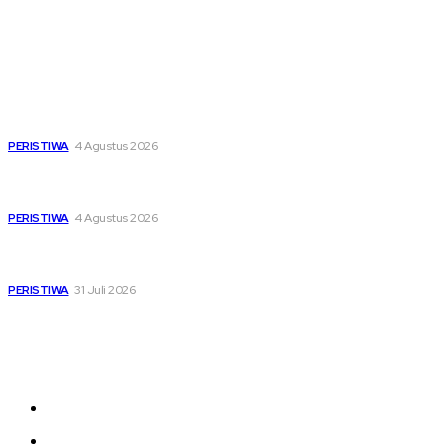
Popular
Dari Timur ke Barat, Mimpi-Mimpi Muda Bertemu di
Soekarno Cup 2026
PERISTIWA
4 Agustus 2026
Di Ruang Perawatan dan Ruang Duka, Negara Hadir
Menguatkan Korban KM Mutiara Sentosa II
PERISTIWA
4 Agustus 2026
Pemutihan Pajak Kendaraan Jatim, Napas Baru Bagi Buruh
dan Ojol di Tengah Beratnya Biaya Hidup
PERISTIWA
31 Juli 2026
Sitemap
News
Nasional