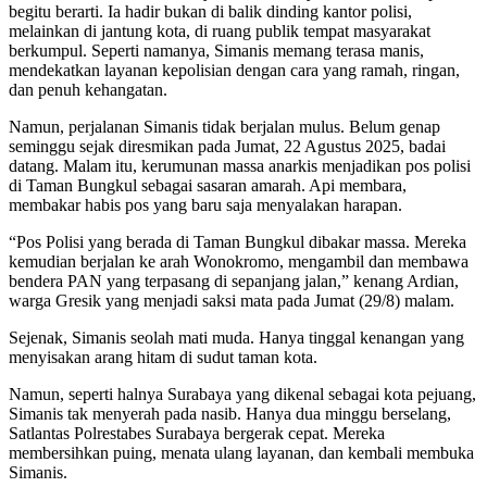
begitu berarti. Ia hadir bukan di balik dinding kantor polisi,
melainkan di jantung kota, di ruang publik tempat masyarakat
berkumpul. Seperti namanya, Simanis memang terasa manis,
mendekatkan layanan kepolisian dengan cara yang ramah, ringan,
dan penuh kehangatan.
Namun, perjalanan Simanis tidak berjalan mulus. Belum genap
seminggu sejak diresmikan pada Jumat, 22 Agustus 2025, badai
datang. Malam itu, kerumunan massa anarkis menjadikan pos polisi
di Taman Bungkul sebagai sasaran amarah. Api membara,
membakar habis pos yang baru saja menyalakan harapan.
“Pos Polisi yang berada di Taman Bungkul dibakar massa. Mereka
kemudian berjalan ke arah Wonokromo, mengambil dan membawa
bendera PAN yang terpasang di sepanjang jalan,” kenang Ardian,
warga Gresik yang menjadi saksi mata pada Jumat (29/8) malam.
Sejenak, Simanis seolah mati muda. Hanya tinggal kenangan yang
menyisakan arang hitam di sudut taman kota.
Namun, seperti halnya Surabaya yang dikenal sebagai kota pejuang,
Simanis tak menyerah pada nasib. Hanya dua minggu berselang,
Satlantas Polrestabes Surabaya bergerak cepat. Mereka
membersihkan puing, menata ulang layanan, dan kembali membuka
Simanis.