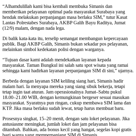
“Alhamdulillah kami bisa kembali membuka Simanis dan
memberikan pelayanan optimal pada masyarakat Surabaya yang
hendak melakukan perpanjangan masa berlaku SIM,” tutur Kasat
Lantas Polrestabes Surabaya, AKBP Galih Bayu Raditya, Jumat
(12/9) malam, dengan nada lega.
Di balik kata-kata itu, terselip semangat membangun kepercayaan
publik. Bagi AKBP Galih, Simanis bukan sekadar pos pelayanan,
melainkan simbol kedekatan polisi dengan warganya.
“Tujuan dasar kami adalah mendekatkan layanan kepada
masyarakat. Taman Bungkul ini salah satu spot wisata yang ramai
sehingga kami hadirkan layanan perpanjangan SIM di sini,” ujarnya.
Berbeda dengan layanan SIM keliling siang hari, Simanis hadir
malam hari. Ia menyapa mereka yang siang sibuk bekerja, tetapi
tetap ingin taat aturan. Jam operasionalnya Jumat–Sabtu pukul
18.00–21.00 WIB, dengan kemungkinan bergeser sesuai masukan
masyarakat. Syaratnya pun ringan, cukup membawa SIM lama dan
KTP. Jika masa berlaku sudah lewat, tetap harus membuat baru.
Prosesnya singkat, 15–20 menit, dengan satu loket pelayanan. Jika
antusiasme meningkat, jumlah loket dan jam pelayanan bisa
ditambah. Bahkan, ada bonus kecil yang hangat, segelas kopi gratis
bagi warga yang memperpanjang SIM di Simanis.