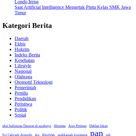
Londo Ireng
Saat Artificial Intelligence Mengetuk Pintu Kelas SMK Jawa
Timur
Kategori Berita
Daerah
Ekbis
Hukrim
Indeks Berita
Kesehatan
Lifestyle
Nasional
Olahraga
Otomotif Teknologi
Pemerintah
Pemilu
Pendidikan
Peristiwa
Politik
Sosial
aksi Indonesia Darurat di surabaya
Alutsista
Arus Petimas
Dahlan Iskan
pan
Eri Cahyadi-Armudji
ikn
Khofifah
mahkamah konstitusi
pdi