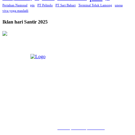
Pertahan Nasional
ptn
PT Pelindo
PT Sari Bahari
Terminal Teluk Lamong
unesa
viva yoga mauladi
Iklan hari Santir 2025
LIHAT, LIPUT, LUGAS