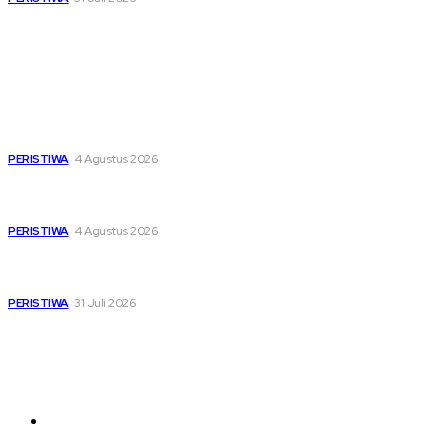
Popular
Dari Timur ke Barat, Mimpi-Mimpi Muda Bertemu di
Soekarno Cup 2026
PERISTIWA
4 Agustus 2026
Di Ruang Perawatan dan Ruang Duka, Negara Hadir
Menguatkan Korban KM Mutiara Sentosa II
PERISTIWA
4 Agustus 2026
Pemutihan Pajak Kendaraan Jatim, Napas Baru Bagi Buruh
dan Ojol di Tengah Beratnya Biaya Hidup
PERISTIWA
31 Juli 2026
Sitemap
News