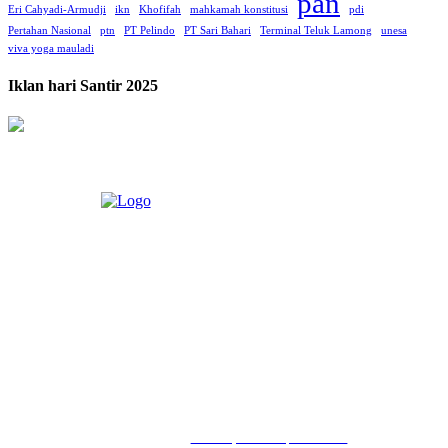
pan
Eri Cahyadi-Armudji
ikn
Khofifah
mahkamah konstitusi
pdi
Pertahan Nasional
ptn
PT Pelindo
PT Sari Bahari
Terminal Teluk Lamong
unesa
viva yoga mauladi
Iklan hari Santir 2025
LIHAT, LIPUT, LUGAS