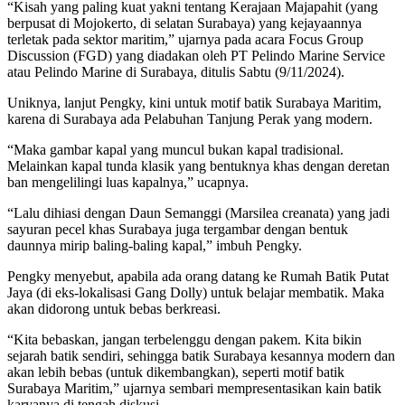
“Kisah yang paling kuat yakni tentang Kerajaan Majapahit (yang
berpusat di Mojokerto, di selatan Surabaya) yang kejayaannya
terletak pada sektor maritim,” ujarnya pada acara Focus Group
Discussion (FGD) yang diadakan oleh PT Pelindo Marine Service
atau Pelindo Marine di Surabaya, ditulis Sabtu (9/11/2024).
Uniknya, lanjut Pengky, kini untuk motif batik Surabaya Maritim,
karena di Surabaya ada Pelabuhan Tanjung Perak yang modern.
“Maka gambar kapal yang muncul bukan kapal tradisional.
Melainkan kapal tunda klasik yang bentuknya khas dengan deretan
ban mengelilingi luas kapalnya,” ucapnya.
“Lalu dihiasi dengan Daun Semanggi (Marsilea creanata) yang jadi
sayuran pecel khas Surabaya juga tergambar dengan bentuk
daunnya mirip baling-baling kapal,” imbuh Pengky.
Pengky menyebut, apabila ada orang datang ke Rumah Batik Putat
Jaya (di eks-lokalisasi Gang Dolly) untuk belajar membatik. Maka
akan didorong untuk bebas berkreasi.
“Kita bebaskan, jangan terbelenggu dengan pakem. Kita bikin
sejarah batik sendiri, sehingga batik Surabaya kesannya modern dan
akan lebih bebas (untuk dikembangkan), seperti motif batik
Surabaya Maritim,” ujarnya sembari mempresentasikan kain batik
karyanya di tengah diskusi.