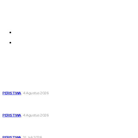
Each template in our ever growing studio library can
be added and moved around within any page
effortlessly with one click.
About us
Contact us
Latest
Dari Timur ke Barat, Mimpi-Mimpi Muda Bertemu di
Soekarno Cup 2026
PERISTIWA
4 Agustus 2026
Di Ruang Perawatan dan Ruang Duka, Negara Hadir
Menguatkan Korban KM Mutiara Sentosa II
PERISTIWA
4 Agustus 2026
Pemutihan Pajak Kendaraan Jatim, Napas Baru Bagi Buruh
dan Ojol di Tengah Beratnya Biaya Hidup
PERISTIWA
31 Juli 2026