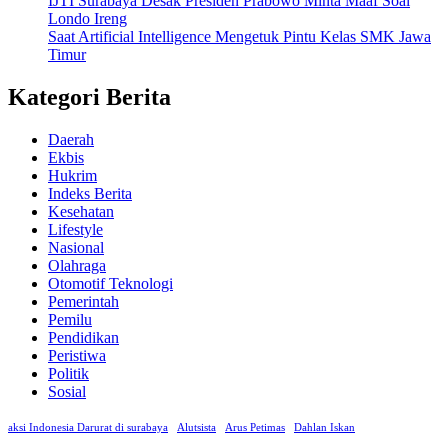
IJTI Surabaya Desak Presiden Prabowo Minta Maaf Soal
Londo Ireng
Saat Artificial Intelligence Mengetuk Pintu Kelas SMK Jawa
Timur
Kategori Berita
Daerah
Ekbis
Hukrim
Indeks Berita
Kesehatan
Lifestyle
Nasional
Olahraga
Otomotif Teknologi
Pemerintah
Pemilu
Pendidikan
Peristiwa
Politik
Sosial
aksi Indonesia Darurat di surabaya
Alutsista
Arus Petimas
Dahlan Iskan