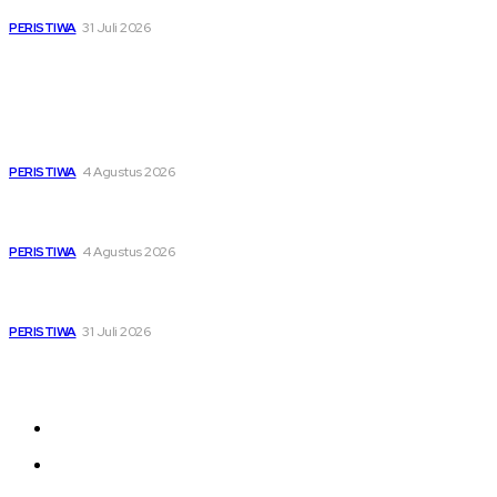
dan Ojol di Tengah Beratnya Biaya Hidup
PERISTIWA
31 Juli 2026
Popular
Dari Timur ke Barat, Mimpi-Mimpi Muda Bertemu di
Soekarno Cup 2026
PERISTIWA
4 Agustus 2026
Di Ruang Perawatan dan Ruang Duka, Negara Hadir
Menguatkan Korban KM Mutiara Sentosa II
PERISTIWA
4 Agustus 2026
Pemutihan Pajak Kendaraan Jatim, Napas Baru Bagi Buruh
dan Ojol di Tengah Beratnya Biaya Hidup
PERISTIWA
31 Juli 2026
Sitemap
News
Nasional