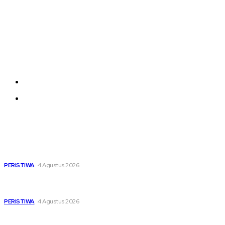
Company
Each template in our ever growing studio library can
be added and moved around within any page
effortlessly with one click.
About us
Contact us
Latest
Dari Timur ke Barat, Mimpi-Mimpi Muda Bertemu di
Soekarno Cup 2026
PERISTIWA
4 Agustus 2026
Di Ruang Perawatan dan Ruang Duka, Negara Hadir
Menguatkan Korban KM Mutiara Sentosa II
PERISTIWA
4 Agustus 2026
Pemutihan Pajak Kendaraan Jatim, Napas Baru Bagi Buruh