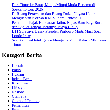
Dari Timur ke Barat, Mimpi-Mimpi Muda Bertemu di
Soekarno Cup 2026
Di Ruang Perawatan dan Ruang Duka, Negara Hadir
Menguatkan Korban KM Mutiara Sentosa II
Pemutihan Pajak Kendaraan Jatim, Napas Baru Bagi Buruh
dan Ojol di Tengah Beratnya Biaya Hidup
IJTI Surabaya Desak Presiden Prabowo Minta Maaf Soal
Londo Ireng
Saat Artificial Intelligence Mengetuk Pintu Kelas SMK Jawa
Timur
Kategori Berita
Daerah
Ekbis
Hukrim
Indeks Berita
Kesehatan
Lifestyle
Nasional
Olahraga
Otomotif Teknologi
Pemerintah
Pemilu