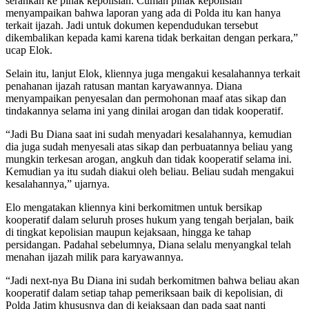
serahkan ke pihak kepolisian. Cuman pihak kepolisian
menyampaikan bahwa laporan yang ada di Polda itu kan hanya
terkait ijazah. Jadi untuk dokumen kependudukan tersebut
dikembalikan kepada kami karena tidak berkaitan dengan perkara,”
ucap Elok.
Selain itu, lanjut Elok, kliennya juga mengakui kesalahannya terkait
penahanan ijazah ratusan mantan karyawannya. Diana
menyampaikan penyesalan dan permohonan maaf atas sikap dan
tindakannya selama ini yang dinilai arogan dan tidak kooperatif.
“Jadi Bu Diana saat ini sudah menyadari kesalahannya, kemudian
dia juga sudah menyesali atas sikap dan perbuatannya beliau yang
mungkin terkesan arogan, angkuh dan tidak kooperatif selama ini.
Kemudian ya itu sudah diakui oleh beliau. Beliau sudah mengakui
kesalahannya,” ujarnya.
Elo mengatakan kliennya kini berkomitmen untuk bersikap
kooperatif dalam seluruh proses hukum yang tengah berjalan, baik
di tingkat kepolisian maupun kejaksaan, hingga ke tahap
persidangan. Padahal sebelumnya, Diana selalu menyangkal telah
menahan ijazah milik para karyawannya.
“Jadi next-nya Bu Diana ini sudah berkomitmen bahwa beliau akan
kooperatif dalam setiap tahap pemeriksaan baik di kepolisian, di
Polda Jatim khususnya dan di kejaksaan dan pada saat nanti