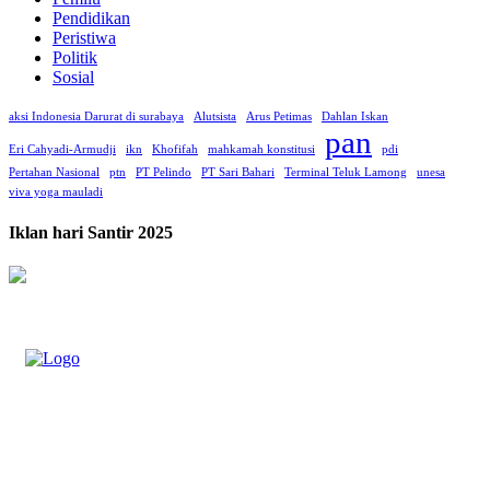
Pendidikan
Peristiwa
Politik
Sosial
aksi Indonesia Darurat di surabaya
Alutsista
Arus Petimas
Dahlan Iskan
pan
Eri Cahyadi-Armudji
ikn
Khofifah
mahkamah konstitusi
pdi
Pertahan Nasional
ptn
PT Pelindo
PT Sari Bahari
Terminal Teluk Lamong
unesa
viva yoga mauladi
Iklan hari Santir 2025