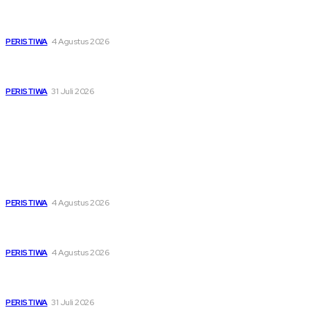
Di Ruang Perawatan dan Ruang Duka, Negara Hadir
Menguatkan Korban KM Mutiara Sentosa II
PERISTIWA
4 Agustus 2026
Pemutihan Pajak Kendaraan Jatim, Napas Baru Bagi Buruh
dan Ojol di Tengah Beratnya Biaya Hidup
PERISTIWA
31 Juli 2026
Popular
Dari Timur ke Barat, Mimpi-Mimpi Muda Bertemu di
Soekarno Cup 2026
PERISTIWA
4 Agustus 2026
Di Ruang Perawatan dan Ruang Duka, Negara Hadir
Menguatkan Korban KM Mutiara Sentosa II
PERISTIWA
4 Agustus 2026
Pemutihan Pajak Kendaraan Jatim, Napas Baru Bagi Buruh
dan Ojol di Tengah Beratnya Biaya Hidup
PERISTIWA
31 Juli 2026