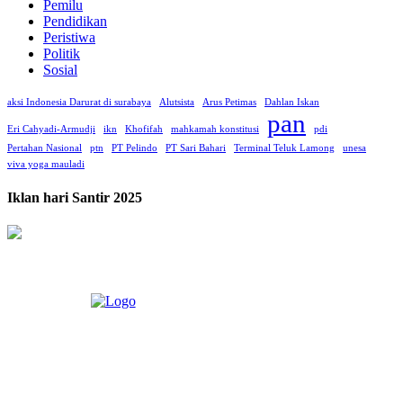
Pemilu
Pendidikan
Peristiwa
Politik
Sosial
aksi Indonesia Darurat di surabaya
Alutsista
Arus Petimas
Dahlan Iskan
pan
Eri Cahyadi-Armudji
ikn
Khofifah
mahkamah konstitusi
pdi
Pertahan Nasional
ptn
PT Pelindo
PT Sari Bahari
Terminal Teluk Lamong
unesa
viva yoga mauladi
Iklan hari Santir 2025