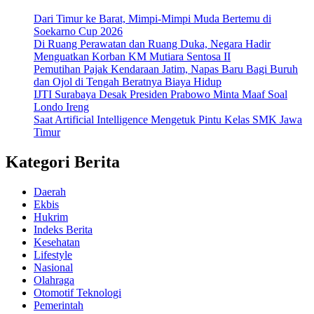
Dari Timur ke Barat, Mimpi-Mimpi Muda Bertemu di
Soekarno Cup 2026
Di Ruang Perawatan dan Ruang Duka, Negara Hadir
Menguatkan Korban KM Mutiara Sentosa II
Pemutihan Pajak Kendaraan Jatim, Napas Baru Bagi Buruh
dan Ojol di Tengah Beratnya Biaya Hidup
IJTI Surabaya Desak Presiden Prabowo Minta Maaf Soal
Londo Ireng
Saat Artificial Intelligence Mengetuk Pintu Kelas SMK Jawa
Timur
Kategori Berita
Daerah
Ekbis
Hukrim
Indeks Berita
Kesehatan
Lifestyle
Nasional
Olahraga
Otomotif Teknologi
Pemerintah