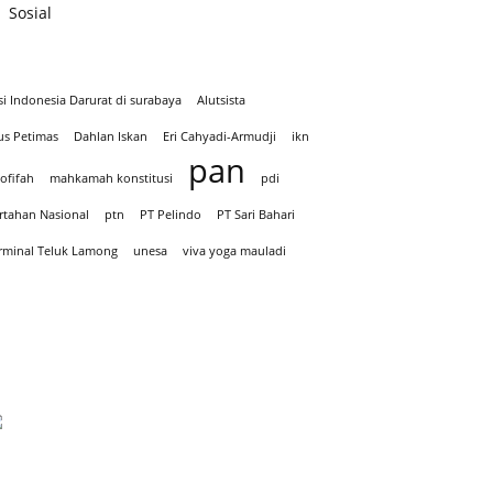
Sosial
si Indonesia Darurat di surabaya
Alutsista
us Petimas
Dahlan Iskan
Eri Cahyadi-Armudji
ikn
pan
ofifah
mahkamah konstitusi
pdi
rtahan Nasional
ptn
PT Pelindo
PT Sari Bahari
rminal Teluk Lamong
unesa
viva yoga mauladi
Iklan hari Santir 2025