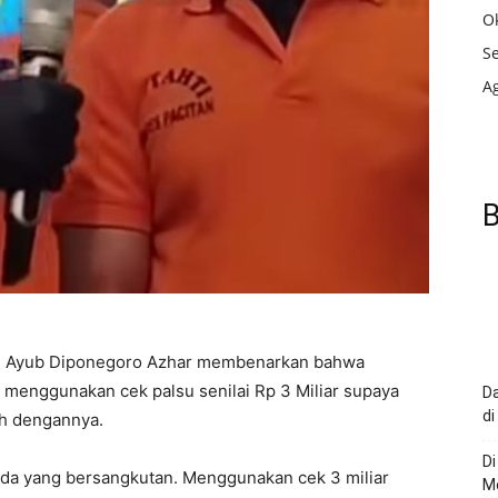
O
S
A
B
P Ayub Diponegoro Azhar membenarkan bahwa
 menggunakan cek palsu senilai Rp 3 Miliar supaya
Da
di
ah dengannya.
Di
pada yang bersangkutan. Menggunakan cek 3 miliar
Me