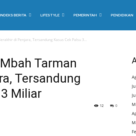
INDEKS BERITA
LIFESTYLE
PEMERINTAH
PENDIDIKAN
rakhir di Penjara, Tersandung Kasus Cek Palsu 3...
a Mbah Tarman
A
ara, Tersandung
A
Ju
3 Miliar
Ju
M
12
0
Ap
M
F