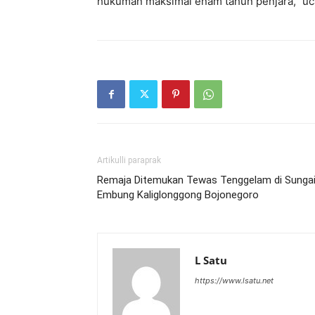
hukuman maksimal enam tahun penjara,” uc
Artikulli paraprak
Remaja Ditemukan Tewas Tenggelam di Sunga
Embung Kaliglonggong Bojonegoro
L Satu
https://www.lsatu.net