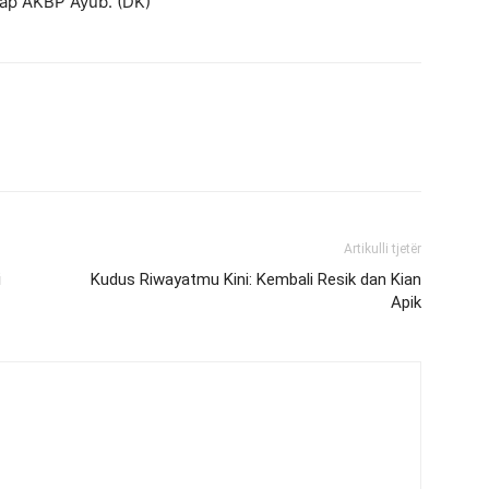
ap AKBP Ayub. (DK)
Artikulli tjetër
i
Kudus Riwayatmu Kini: Kembali Resik dan Kian
Apik