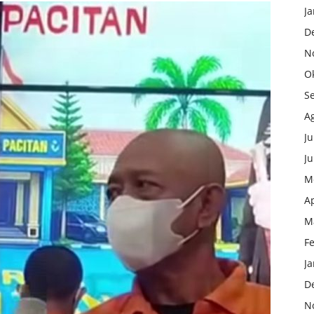
Ja
D
N
O
S
A
Ju
Ju
M
Ap
M
F
Ja
D
N