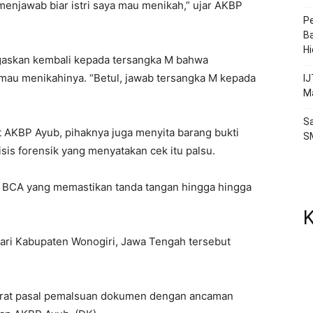
menjawab biar istri saya mau menikah,” ujar AKBP
P
Ba
H
egaskan kembali kepada tersangka M bahwa
mau menikahinya. “Betul, jawab tersangka M kepada
IJ
Ma
Sa
t AKBP Ayub, pihaknya juga menyita barang bukti
S
lisis forensik yang menyatakan cek itu palsu.
nk BCA yang memastikan tanda tangan hingga hingga
K
ari Kabupaten Wonogiri, Jawa Tengah tersebut
jerat pasal pemalsuan dokumen dengan ancaman