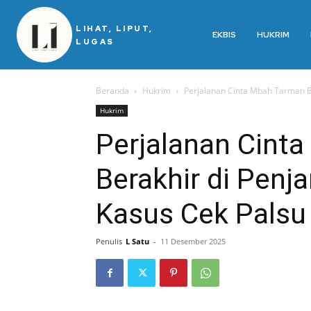
LIHAT, LIPUT,
EKBIS
HUKRIM
LUGAS
Beranda
Hukrim
Perjalanan Cinta Mbah Tarman Be
Hukrim
Perjalanan Cint
Berakhir di Penj
Kasus Cek Palsu 
Penulis
L Satu
-
11 Desember 2025