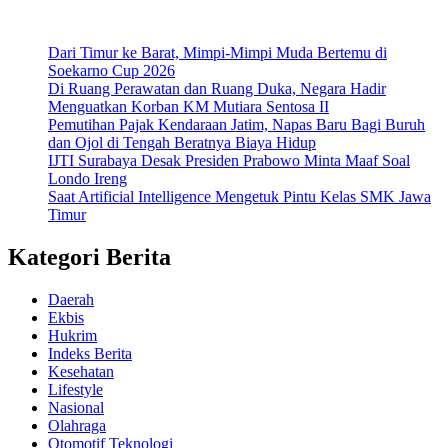
Dari Timur ke Barat, Mimpi-Mimpi Muda Bertemu di
Soekarno Cup 2026
Di Ruang Perawatan dan Ruang Duka, Negara Hadir
Menguatkan Korban KM Mutiara Sentosa II
Pemutihan Pajak Kendaraan Jatim, Napas Baru Bagi Buruh
dan Ojol di Tengah Beratnya Biaya Hidup
IJTI Surabaya Desak Presiden Prabowo Minta Maaf Soal
Londo Ireng
Saat Artificial Intelligence Mengetuk Pintu Kelas SMK Jawa
Timur
Kategori Berita
Daerah
Ekbis
Hukrim
Indeks Berita
Kesehatan
Lifestyle
Nasional
Olahraga
Otomotif Teknologi