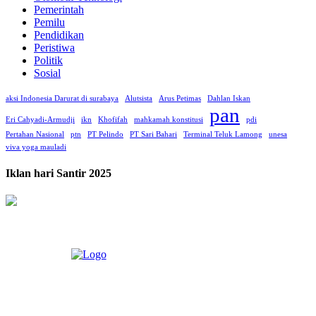
Pemerintah
Pemilu
Pendidikan
Peristiwa
Politik
Sosial
aksi Indonesia Darurat di surabaya
Alutsista
Arus Petimas
Dahlan Iskan
pan
Eri Cahyadi-Armudji
ikn
Khofifah
mahkamah konstitusi
pdi
Pertahan Nasional
ptn
PT Pelindo
PT Sari Bahari
Terminal Teluk Lamong
unesa
viva yoga mauladi
Iklan hari Santir 2025