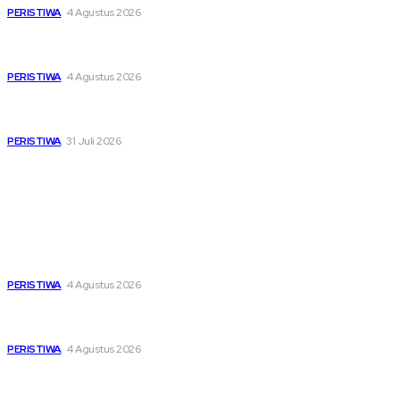
PERISTIWA
4 Agustus 2026
Di Ruang Perawatan dan Ruang Duka, Negara Hadir
Menguatkan Korban KM Mutiara Sentosa II
PERISTIWA
4 Agustus 2026
Pemutihan Pajak Kendaraan Jatim, Napas Baru Bagi Buruh
dan Ojol di Tengah Beratnya Biaya Hidup
PERISTIWA
31 Juli 2026
Popular
Dari Timur ke Barat, Mimpi-Mimpi Muda Bertemu di
Soekarno Cup 2026
PERISTIWA
4 Agustus 2026
Di Ruang Perawatan dan Ruang Duka, Negara Hadir
Menguatkan Korban KM Mutiara Sentosa II
PERISTIWA
4 Agustus 2026
Pemutihan Pajak Kendaraan Jatim, Napas Baru Bagi Buruh
dan Ojol di Tengah Beratnya Biaya Hidup