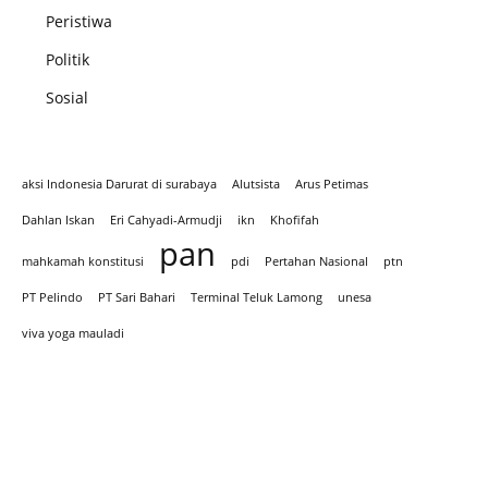
Peristiwa
Politik
Sosial
aksi Indonesia Darurat di surabaya
Alutsista
Arus Petimas
Dahlan Iskan
Eri Cahyadi-Armudji
ikn
Khofifah
pan
mahkamah konstitusi
pdi
Pertahan Nasional
ptn
PT Pelindo
PT Sari Bahari
Terminal Teluk Lamong
unesa
viva yoga mauladi
Iklan hari Santir 2025