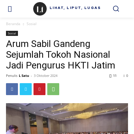
LIHAT, LIPUT, LUGAS
Beranda
Sosial
Sosial
Arum Sabil Gandeng
Sejumlah Tokoh Nasional
Jadi Pengurus HKTI Jatim
Penulis
L Satu
-
3 Oktober 2024
11
0