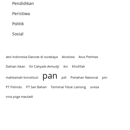
Pendidikan
Peristiwa
Politik
Sosial
aksi Indonesia Darurat di surabaya
Alutsista
Arus Petimas
Dahlan Iskan
Eri Cahyadi-Armudji
ikn
Khofifah
pan
mahkamah konstitusi
pdi
Pertahan Nasional
ptn
PT Pelindo
PT Sari Bahari
Terminal Teluk Lamong
unesa
viva yoga mauladi
Iklan hari Santir 2025