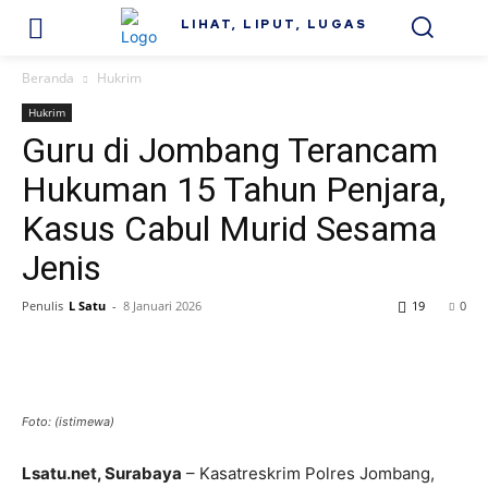
LIHAT, LIPUT, LUGAS
Beranda
Hukrim
Hukrim
Guru di Jombang Terancam
Hukuman 15 Tahun Penjara,
Kasus Cabul Murid Sesama
Jenis
Penulis
L Satu
-
8 Januari 2026
19
0
Foto: (istimewa)
Lsatu.net, Surabaya
– Kasatreskrim Polres Jombang,