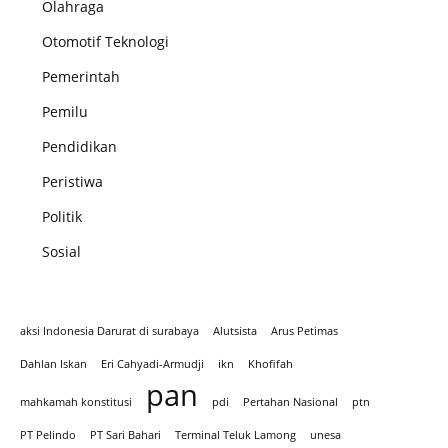
Olahraga
Otomotif Teknologi
Pemerintah
Pemilu
Pendidikan
Peristiwa
Politik
Sosial
aksi Indonesia Darurat di surabaya
Alutsista
Arus Petimas
Dahlan Iskan
Eri Cahyadi-Armudji
ikn
Khofifah
pan
mahkamah konstitusi
pdi
Pertahan Nasional
ptn
PT Pelindo
PT Sari Bahari
Terminal Teluk Lamong
unesa