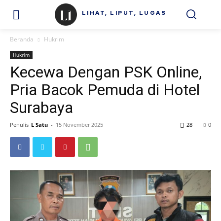
LIHAT, LIPUT, LUGAS
Beranda
Hukrim
Hukrim
Kecewa Dengan PSK Online,
Pria Bacok Pemuda di Hotel
Surabaya
Penulis
L Satu
-
15 November 2025
28
0