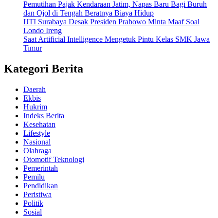
Pemutihan Pajak Kendaraan Jatim, Napas Baru Bagi Buruh
dan Ojol di Tengah Beratnya Biaya Hidup
IJTI Surabaya Desak Presiden Prabowo Minta Maaf Soal
Londo Ireng
Saat Artificial Intelligence Mengetuk Pintu Kelas SMK Jawa
Timur
Kategori Berita
Daerah
Ekbis
Hukrim
Indeks Berita
Kesehatan
Lifestyle
Nasional
Olahraga
Otomotif Teknologi
Pemerintah
Pemilu
Pendidikan
Peristiwa
Politik
Sosial