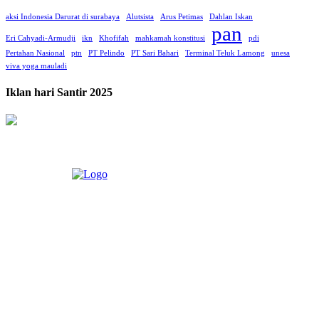
aksi Indonesia Darurat di surabaya
Alutsista
Arus Petimas
Dahlan Iskan
pan
Eri Cahyadi-Armudji
ikn
Khofifah
mahkamah konstitusi
pdi
Pertahan Nasional
ptn
PT Pelindo
PT Sari Bahari
Terminal Teluk Lamong
unesa
viva yoga mauladi
Iklan hari Santir 2025