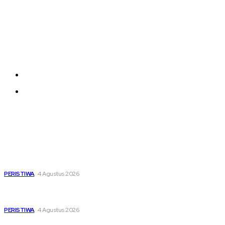
Each template in our ever growing studio library can
be added and moved around within any page
effortlessly with one click.
About us
Contact us
Latest
Dari Timur ke Barat, Mimpi-Mimpi Muda Bertemu di
Soekarno Cup 2026
PERISTIWA
4 Agustus 2026
Di Ruang Perawatan dan Ruang Duka, Negara Hadir
Menguatkan Korban KM Mutiara Sentosa II
PERISTIWA
4 Agustus 2026
Pemutihan Pajak Kendaraan Jatim, Napas Baru Bagi Buruh