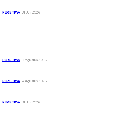
dan Ojol di Tengah Beratnya Biaya Hidup
PERISTIWA
31 Juli 2026
Popular
Dari Timur ke Barat, Mimpi-Mimpi Muda Bertemu di
Soekarno Cup 2026
PERISTIWA
4 Agustus 2026
Di Ruang Perawatan dan Ruang Duka, Negara Hadir
Menguatkan Korban KM Mutiara Sentosa II
PERISTIWA
4 Agustus 2026
Pemutihan Pajak Kendaraan Jatim, Napas Baru Bagi Buruh
dan Ojol di Tengah Beratnya Biaya Hidup
PERISTIWA
31 Juli 2026
Sitemap