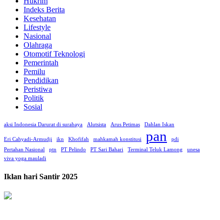
Hukrim
Indeks Berita
Kesehatan
Lifestyle
Nasional
Olahraga
Otomotif Teknologi
Pemerintah
Pemilu
Pendidikan
Peristiwa
Politik
Sosial
aksi Indonesia Darurat di surabaya
Alutsista
Arus Petimas
Dahlan Iskan
pan
Eri Cahyadi-Armudji
ikn
Khofifah
mahkamah konstitusi
pdi
Pertahan Nasional
ptn
PT Pelindo
PT Sari Bahari
Terminal Teluk Lamong
unesa
viva yoga mauladi
Iklan hari Santir 2025