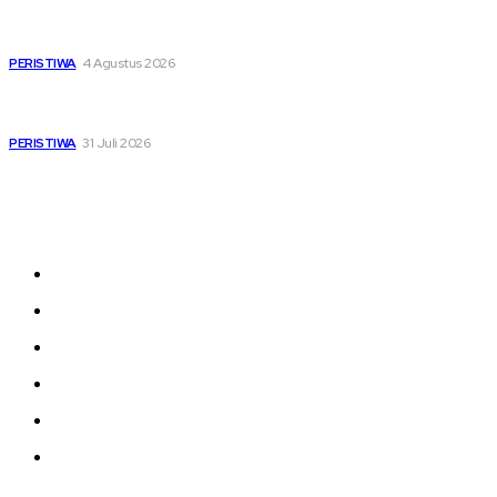
Di Ruang Perawatan dan Ruang Duka, Negara Hadir
Menguatkan Korban KM Mutiara Sentosa II
PERISTIWA
4 Agustus 2026
Pemutihan Pajak Kendaraan Jatim, Napas Baru Bagi Buruh
dan Ojol di Tengah Beratnya Biaya Hidup
PERISTIWA
31 Juli 2026
Sitemap
News
Nasional
Olahraga
Daerah
Kesehatan
Hukrim