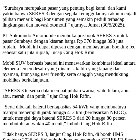
“Surabaya merupakan pasar yang penting bagi kami, dan kami
yakin bahwa SERES 3 dengan segala keunggulannya akan menjadi
pilihan menarik bagi konsumen yang semakin peduli terhadap
lingkungan dan inovasi otomotif,” ujarnya, Jumat (30/5/2025).
PT Sokonindo Automobile membuka pre-book SERES 3 untuk
pasar Surabaya dengan kisaran harga Rp 370 hingga 398 juta
rupiah. “Mobil ini dapat dipesan dengan membayarkan booking fee
sebesar satu juta rupiah,” ucap Cing Hok Rifin.
Mobil SUV berbasis baterai ini menawarkan kombinasi ideal antara
elemen-elemen desain yang dinamis, kabin yang lapang dan
nyaman, fitur yang user friendly serta canggih yang mendukung
mobilitas berkelanjutan.
“SERES 3 tersedia dalam empat pilihan warna, yaitu hitam, abu-
abu, merah, dan putih,” ujar Cing Hok Rifin.
“Serta dibekali baterai berkapasitas 54 kWh yang membuatnya
mampu menempuh jarak hingga 412 km (berdasarkan NEDC),
untuk mengisi daya baterai SERES 3 dari 20 hingga 80 persen
membutuhkan waktu 40 menit,” imbuh Cing Hok Rifin.
Tidak hanya SERES 3, lanjut Cing Hok Rifin, di booth IIMS
Surabaya 2025 ini, Sokonindo juga memamerkan SERES E1 Scuto