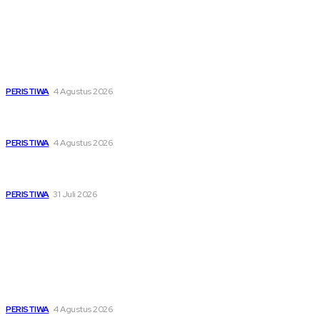
Latest
Dari Timur ke Barat, Mimpi-Mimpi Muda Bertemu di
Soekarno Cup 2026
PERISTIWA
4 Agustus 2026
Di Ruang Perawatan dan Ruang Duka, Negara Hadir
Menguatkan Korban KM Mutiara Sentosa II
PERISTIWA
4 Agustus 2026
Pemutihan Pajak Kendaraan Jatim, Napas Baru Bagi Buruh
dan Ojol di Tengah Beratnya Biaya Hidup
PERISTIWA
31 Juli 2026
Popular
Dari Timur ke Barat, Mimpi-Mimpi Muda Bertemu di
Soekarno Cup 2026
PERISTIWA
4 Agustus 2026