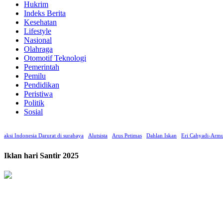
Hukrim
Indeks Berita
Kesehatan
Lifestyle
Nasional
Olahraga
Otomotif Teknologi
Pemerintah
Pemilu
Pendidikan
Peristiwa
Politik
Sosial
aksi Indonesia Darurat di surabaya
Alutsista
Arus Petimas
Dahlan Iskan
Eri Cahyadi-Armu
Iklan hari Santir 2025