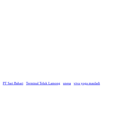
PT Sari Bahari
Terminal Teluk Lamong
unesa
viva yoga mauladi