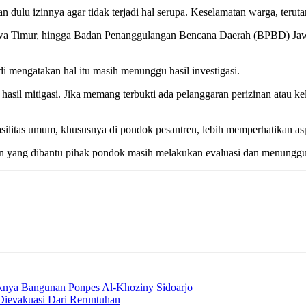
 dulu izinnya agar tidak terjadi hal serupa. Keselamatan warga, terut
Jawa Timur, hingga Badan Penanggulangan Bencana Daerah (BPBD) Jawa
i mengatakan hal itu masih menunggu hasil investigasi.
asil mitigasi. Jika memang terbukti ada pelanggaran perizinan atau k
silitas umum, khususnya di pondok pesantren, lebih memperhatikan asp
n yang dibantu pihak pondok masih melakukan evaluasi dan menunggu h
knya Bangunan Ponpes Al-Khoziny Sidoarjo
Dievakuasi Dari Reruntuhan