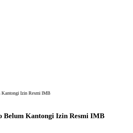
IM
INDEKS BERITA
LIFESTYLE
PEMERINTAH
PENDIDIK
 Kantongi Izin Resmi IMB
o Belum Kantongi Izin Resmi IMB