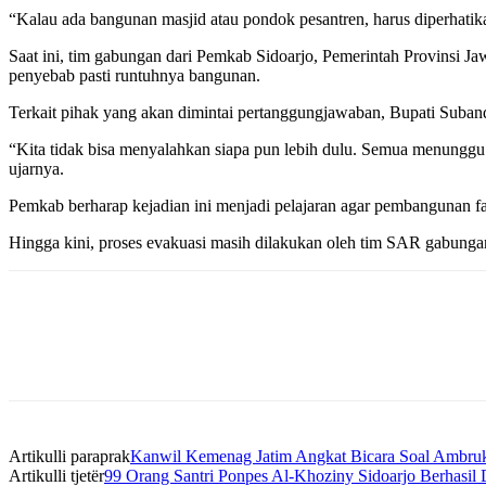
“Kalau ada bangunan masjid atau pondok pesantren, harus diperhatikan
Saat ini, tim gabungan dari Pemkab Sidoarjo, Pemerintah Provinsi 
penyebab pasti runtuhnya bangunan.
Terkait pihak yang akan dimintai pertanggungjawaban, Bupati Suband
“Kita tidak bisa menyalahkan siapa pun lebih dulu. Semua menunggu h
ujarnya.
Pemkab berharap kejadian ini menjadi pelajaran agar pembangunan fa
Hingga kini, proses evakuasi masih dilakukan oleh tim SAR gabunga
Artikulli paraprak
Kanwil Kemenag Jatim Angkat Bicara Soal Ambru
Artikulli tjetër
99 Orang Santri Ponpes Al-Khoziny Sidoarjo Berhasil 