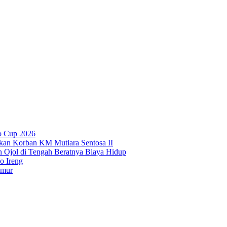
o Cup 2026
kan Korban KM Mutiara Sentosa II
n Ojol di Tengah Beratnya Biaya Hidup
o Ireng
imur