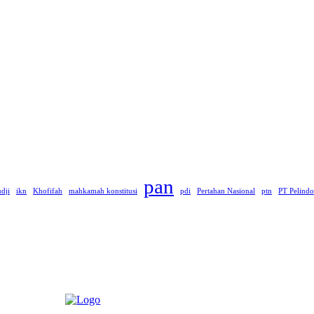
pan
dji
ikn
Khofifah
mahkamah konstitusi
pdi
Pertahan Nasional
ptn
PT Pelindo