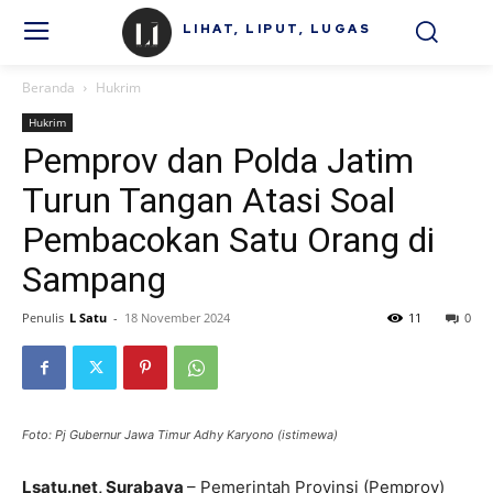
LIHAT, LIPUT, LUGAS
Beranda
Hukrim
Hukrim
Pemprov dan Polda Jatim
Turun Tangan Atasi Soal
Pembacokan Satu Orang di
Sampang
Penulis
L Satu
-
18 November 2024
11
0
Foto: Pj Gubernur Jawa Timur Adhy Karyono (istimewa)
Lsatu.net, Surabaya
– Pemerintah Provinsi (Pemprov)