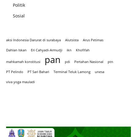
Politik
Sosial
aksi Indonesia Darurat di surabaya
Alutsista
Arus Petimas
Dahlan Iskan
Eri Cahyadi-Armudji
ikn
Khofifah
pan
mahkamah konstitusi
pdi
Pertahan Nasional
ptn
PT Pelindo
PT Sari Bahari
Terminal Teluk Lamong
unesa
viva yoga mauladi
Iklan hari Santir 2025