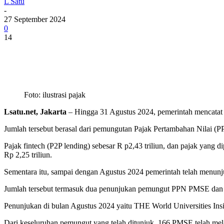
L Satu
-
27 September 2024
0
14
Foto: ilustrasi pajak
Lsatu.net, Jakarta
– Hingga 31 Agustus 2024, pemerintah mencatat p
Jumlah tersebut berasal dari pemungutan Pajak Pertambahan Nilai (PP
Pajak fintech (P2P lending) sebesar R p2,43 triliun, dan pajak yang 
Rp 2,25 triliun.
Sementara itu, sampai dengan Agustus 2024 pemerintah telah menu
Jumlah tersebut termasuk dua penunjukan pemungut PPN PMSE dan
Penunjukan di bulan Agustus 2024 yaitu THE World Universities In
Dari keseluruhan pemungut yang telah ditunjuk, 166 PMSE telah me