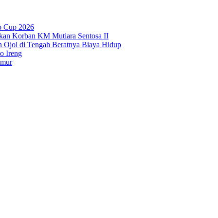
o Cup 2026
kan Korban KM Mutiara Sentosa II
n Ojol di Tengah Beratnya Biaya Hidup
o Ireng
imur