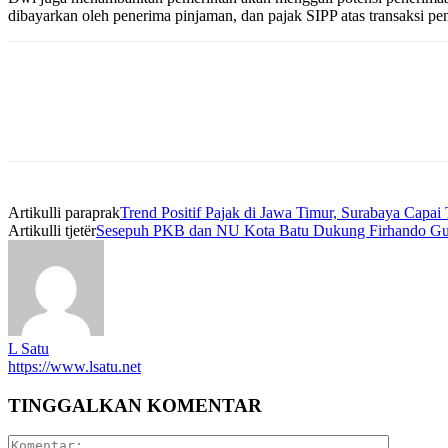
dibayarkan oleh penerima pinjaman, dan pajak SIPP atas transaksi pe
Artikulli paraprak
Trend Positif Pajak di Jawa Timur, Surabaya Capa
Artikulli tjetër
Sesepuh PKB dan NU Kota Batu Dukung Firhando Gum
L Satu
https://www.lsatu.net
TINGGALKAN KOMENTAR