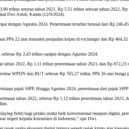
,90 triliun setoran tahun 2021, Rp 5,51 triliun setoran tahun 2022, Rp 
kat Dwi Astuti, Kamis (12/9/2024).
ampai dengan Agustus 2024. Penerimaan tersebut berasal dari Rp 246,4
maan PPh 22 atas transaksi penjualan kripto di exchanger dan Rp 464,3
 sebesar Rp 2,43 triliun sampai dengan Agustus 2024.
aan tahun 2022, Rp 1,11 triliun penerimaan tahun 2023, dan Rp 872,23 
ng diterima WPDN dan BUT sebesar Rp 765,27 miliar, PPh 26 atas bung
erimaan pajak SIPP. Hingga Agustus 2024, penerimaan dari pajak SIPP s
enerimaan tahun 2022, sebesar Rp 1,12 triliun penerimaan tahun 2023,
liun.
playing field) bagi pelaku usaha baik konvensional maupun digital, 
uar negeri kepada konsumen di Indonesia,” ujar Dwi.
jak usaha ekonomi digital lainnya seperti pajak kripto atas transaksi