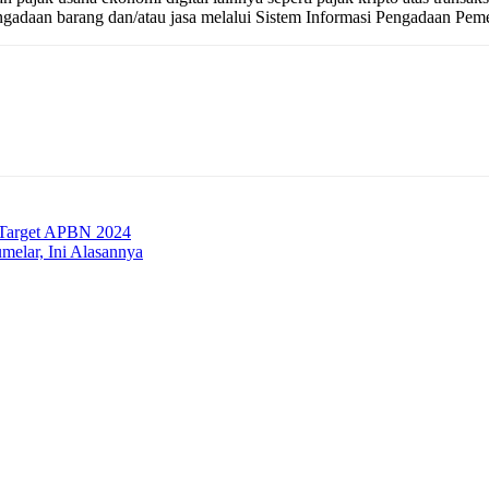
ngadaan barang dan/atau jasa melalui Sistem Informasi Pengadaan Peme
i Target APBN 2024
elar, Ini Alasannya