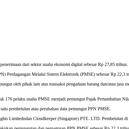
enerimaan dari sektor usaha ekonomi digital sebesar Rp 27,85 triliun.
N) Perdagangan Melalui Sistem Elektronik (PMSE) sebesar Rp 22,3 tril
dipungut oleh pihak lain atas transaksi pengadaan barang dan/atau jasa
njuk 176 pelaku usaha PMSE menjadi pemungut Pajak Pertambahan Nila
 satu pembetulan atau perubahan data pemungut PPN PMSE.
sights Limitedndan Cloudkeeper (Singapore) PTE. LTD. Pembetulan di
lakukan pemungutan dan penyetoran PPN PMSE sebesar Rp 22,3 triliu