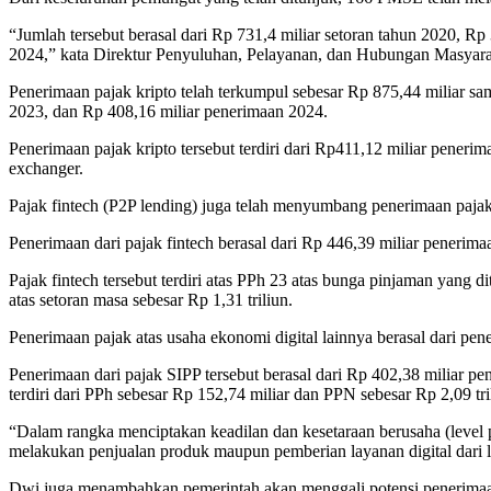
“Jumlah tersebut berasal dari Rp 731,4 miliar setoran tahun 2020, Rp 3
2024,” kata Direktur Penyuluhan, Pelayanan, dan Hubungan Masyara
Penerimaan pajak kripto telah terkumpul sebesar Rp 875,44 miliar s
2023, dan Rp 408,16 miliar penerimaan 2024.
Penerimaan pajak kripto tersebut terdiri dari Rp411,12 miliar peneri
exchanger.
Pajak fintech (P2P lending) juga telah menyumbang penerimaan pajak
Penerimaan dari pajak fintech berasal dari Rp 446,39 miliar penerim
Pajak fintech tersebut terdiri atas PPh 23 atas bunga pinjaman ya
atas setoran masa sebesar Rp 1,31 triliun.
Penerimaan pajak atas usaha ekonomi digital lainnya berasal dari pen
Penerimaan dari pajak SIPP tersebut berasal dari Rp 402,38 miliar p
terdiri dari PPh sebesar Rp 152,74 miliar dan PPN sebesar Rp 2,09 tri
“Dalam rangka menciptakan keadilan dan kesetaraan berusaha (level 
melakukan penjualan produk maupun pemberian layanan digital dari l
Dwi juga menambahkan pemerintah akan menggali potensi penerimaan pa