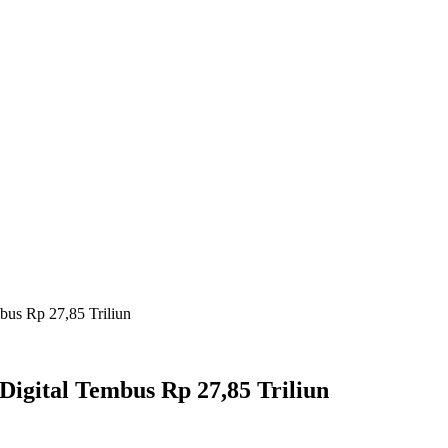
IM
INDEKS BERITA
LIFESTYLE
PEMERINTAH
PENDIDIK
bus Rp 27,85 Triliun
igital Tembus Rp 27,85 Triliun