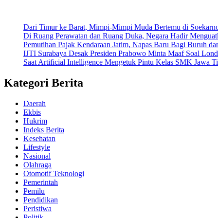
Dari Timur ke Barat, Mimpi-Mimpi Muda Bertemu di Soekarn
Di Ruang Perawatan dan Ruang Duka, Negara Hadir Menguat
Pemutihan Pajak Kendaraan Jatim, Napas Baru Bagi Buruh da
IJTI Surabaya Desak Presiden Prabowo Minta Maaf Soal Lond
Saat Artificial Intelligence Mengetuk Pintu Kelas SMK Jawa T
Kategori Berita
Daerah
Ekbis
Hukrim
Indeks Berita
Kesehatan
Lifestyle
Nasional
Olahraga
Otomotif Teknologi
Pemerintah
Pemilu
Pendidikan
Peristiwa
Politik