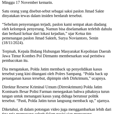
Minggu 17 November kemarin.
Satu orang yang disebut-sebut sebagai saksi paslon Jimad Sakte
dinyatakan tewas dalam insiden berdarah tersebut.
“Sebelum penyerangan terjadi, paslon kami sempat akan diadang
oleh kelompok penyerang. Namun bisa diselamatkan terlebih dahulu
dan berhasil keluar dari lokasi kejadian,” ujar Ketua tim
pemenangan paslon Jimad Sakteh, Surya Noviantoro, Senin
(18/11/2024).
Terpisah, Kepala Bidang Hubungan Masyarakat Kepolisian Daerah
Jawa Timur Kombes Pol Dirmanto membenarkan soal peristiwa
pembacokan itu.
Dia mengatakan, Polda Jatim memback up penyelidikan kasus
tersebut yang kini ditangani oleh Polres Sampang. “Polda back up
penanganan kasus tersebut, dipimpin oleh Dirkrimum,” ucapnya.
Direktur Reserse Kriminal Umum (Dirreskrimum) Polda Jatim
Komisaris Besar Polisi Farman menegaskan bahwa pihaknya turun
tangan untuk menangani kasus yang diduga berunsur politik
tersebut. “Pasti, Polda Jatim turun langsung memback up,” ujarnya.
Diketahui, di dalam potongan video juga menggambarkan lebih dari
tiga pria memegang celurit dalam posisi siap menyerang.