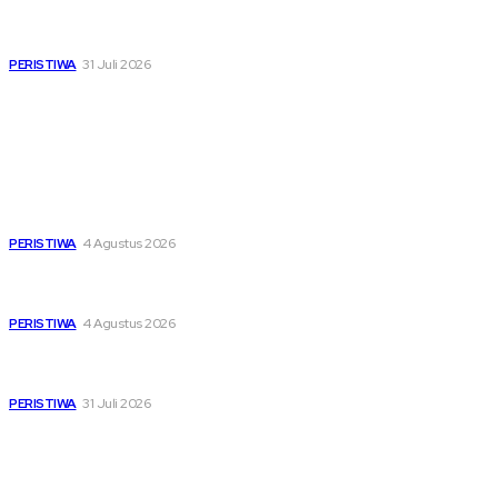
Pemutihan Pajak Kendaraan Jatim, Napas Baru Bagi Buruh
dan Ojol di Tengah Beratnya Biaya Hidup
PERISTIWA
31 Juli 2026
Popular
Dari Timur ke Barat, Mimpi-Mimpi Muda Bertemu di
Soekarno Cup 2026
PERISTIWA
4 Agustus 2026
Di Ruang Perawatan dan Ruang Duka, Negara Hadir
Menguatkan Korban KM Mutiara Sentosa II
PERISTIWA
4 Agustus 2026
Pemutihan Pajak Kendaraan Jatim, Napas Baru Bagi Buruh
dan Ojol di Tengah Beratnya Biaya Hidup
PERISTIWA
31 Juli 2026
Sitemap