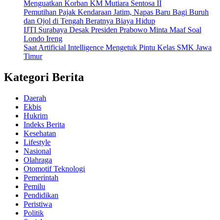
Menguatkan Korban KM Mutiara Sentosa II
Pemutihan Pajak Kendaraan Jatim, Napas Baru Bagi Buruh
dan Ojol di Tengah Beratnya Biaya Hidup
IJTI Surabaya Desak Presiden Prabowo Minta Maaf Soal
Londo Ireng
Saat Artificial Intelligence Mengetuk Pintu Kelas SMK Jawa
Timur
Kategori Berita
Daerah
Ekbis
Hukrim
Indeks Berita
Kesehatan
Lifestyle
Nasional
Olahraga
Otomotif Teknologi
Pemerintah
Pemilu
Pendidikan
Peristiwa
Politik