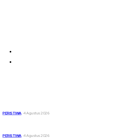
Company
Each template in our ever growing studio library can
be added and moved around within any page
effortlessly with one click.
About us
Contact us
Latest
Dari Timur ke Barat, Mimpi-Mimpi Muda Bertemu di
Soekarno Cup 2026
PERISTIWA
4 Agustus 2026
Di Ruang Perawatan dan Ruang Duka, Negara Hadir
Menguatkan Korban KM Mutiara Sentosa II
PERISTIWA
4 Agustus 2026