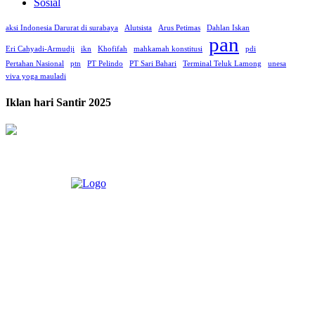
Sosial
aksi Indonesia Darurat di surabaya
Alutsista
Arus Petimas
Dahlan Iskan
pan
Eri Cahyadi-Armudji
ikn
Khofifah
mahkamah konstitusi
pdi
Pertahan Nasional
ptn
PT Pelindo
PT Sari Bahari
Terminal Teluk Lamong
unesa
viva yoga mauladi
Iklan hari Santir 2025