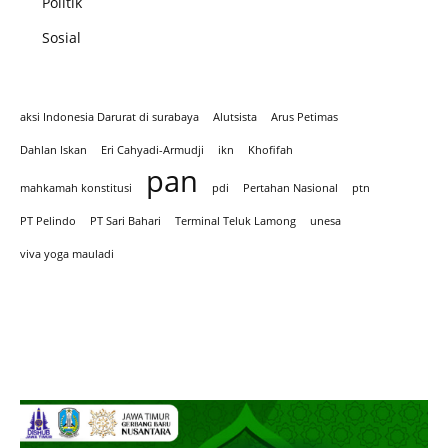
Politik
Sosial
aksi Indonesia Darurat di surabaya
Alutsista
Arus Petimas
Dahlan Iskan
Eri Cahyadi-Armudji
ikn
Khofifah
pan
mahkamah konstitusi
pdi
Pertahan Nasional
ptn
PT Pelindo
PT Sari Bahari
Terminal Teluk Lamong
unesa
viva yoga mauladi
Iklan hari Santir 2025