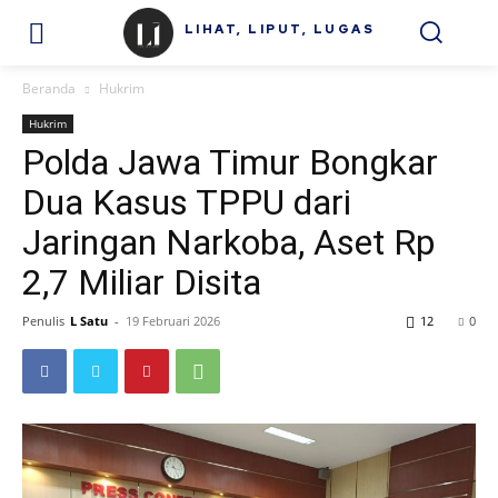
LIHAT, LIPUT, LUGAS
Beranda
Hukrim
Hukrim
Polda Jawa Timur Bongkar
Dua Kasus TPPU dari
Jaringan Narkoba, Aset Rp
2,7 Miliar Disita
Penulis
L Satu
-
19 Februari 2026
12
0