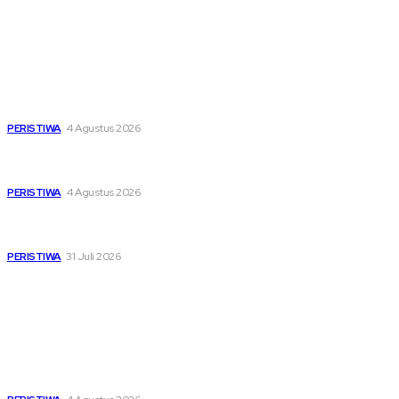
Latest
Dari Timur ke Barat, Mimpi-Mimpi Muda Bertemu di
Soekarno Cup 2026
PERISTIWA
4 Agustus 2026
Di Ruang Perawatan dan Ruang Duka, Negara Hadir
Menguatkan Korban KM Mutiara Sentosa II
PERISTIWA
4 Agustus 2026
Pemutihan Pajak Kendaraan Jatim, Napas Baru Bagi Buruh
dan Ojol di Tengah Beratnya Biaya Hidup
PERISTIWA
31 Juli 2026
Popular
Dari Timur ke Barat, Mimpi-Mimpi Muda Bertemu di
Soekarno Cup 2026