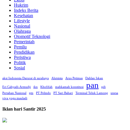
Hukrim
Indeks Berita
Kesehatan
Lifestyle
Nasional
Olahraga
Otomotif Teknologi
Pemerintah
Pemilu
Pendidikan
Peristiwa
Politik
Sosial
aksi Indonesia Darurat di surabaya
Alutsista
Arus Petimas
Dahlan Iskan
pan
Eri Cahyadi-Armudji
ikn
Khofifah
mahkamah konstitusi
pdi
Pertahan Nasional
ptn
PT Pelindo
PT Sari Bahari
Terminal Teluk Lamong
unesa
viva yoga mauladi
Iklan hari Santir 2025