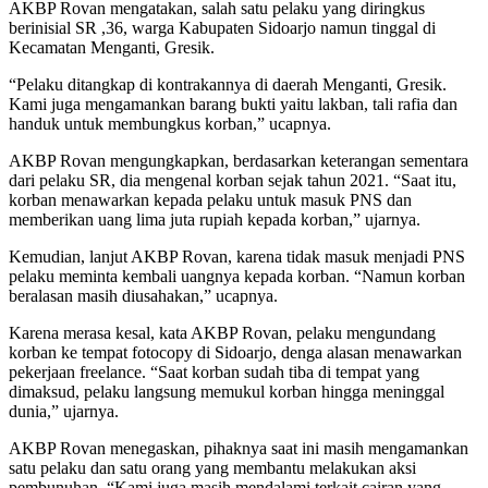
AKBP Rovan mengatakan, salah satu pelaku yang diringkus
berinisial SR ,36, warga Kabupaten Sidoarjo namun tinggal di
Kecamatan Menganti, Gresik.
“Pelaku ditangkap di kontrakannya di daerah Menganti, Gresik.
Kami juga mengamankan barang bukti yaitu lakban, tali rafia dan
handuk untuk membungkus korban,” ucapnya.
AKBP Rovan mengungkapkan, berdasarkan keterangan sementara
dari pelaku SR, dia mengenal korban sejak tahun 2021. “Saat itu,
korban menawarkan kepada pelaku untuk masuk PNS dan
memberikan uang lima juta rupiah kepada korban,” ujarnya.
Kemudian, lanjut AKBP Rovan, karena tidak masuk menjadi PNS
pelaku meminta kembali uangnya kepada korban. “Namun korban
beralasan masih diusahakan,” ucapnya.
Karena merasa kesal, kata AKBP Rovan, pelaku mengundang
korban ke tempat fotocopy di Sidoarjo, denga alasan menawarkan
pekerjaan freelance. “Saat korban sudah tiba di tempat yang
dimaksud, pelaku langsung memukul korban hingga meninggal
dunia,” ujarnya.
AKBP Rovan menegaskan, pihaknya saat ini masih mengamankan
satu pelaku dan satu orang yang membantu melakukan aksi
pembunuhan. “Kami juga masih mendalami terkait cairan yang