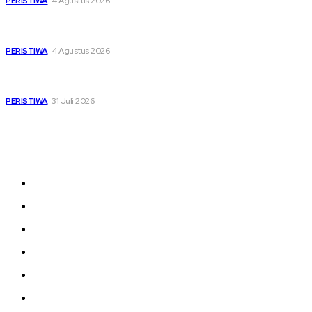
PERISTIWA
4 Agustus 2026
Di Ruang Perawatan dan Ruang Duka, Negara Hadir
Menguatkan Korban KM Mutiara Sentosa II
PERISTIWA
4 Agustus 2026
Pemutihan Pajak Kendaraan Jatim, Napas Baru Bagi Buruh
dan Ojol di Tengah Beratnya Biaya Hidup
PERISTIWA
31 Juli 2026
Sitemap
News
Nasional
Olahraga
Daerah
Kesehatan
Hukrim