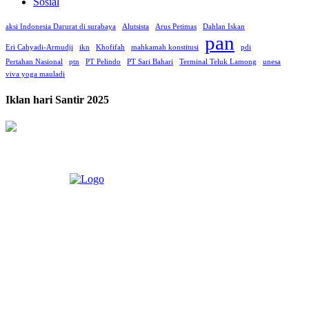
Sosial
aksi Indonesia Darurat di surabaya
Alutsista
Arus Petimas
Dahlan Iskan
pan
Eri Cahyadi-Armudji
ikn
Khofifah
mahkamah konstitusi
pdi
Pertahan Nasional
ptn
PT Pelindo
PT Sari Bahari
Terminal Teluk Lamong
unesa
viva yoga mauladi
Iklan hari Santir 2025