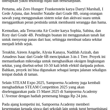
diterapkan yakni teknologi hijau dan berkelanjutan.
Pertama, ada Zero Hunger: Frankenstein karya Darryl Marshall, I
Gede Arjuna, dan Jennifer Natalie dari Grade 8B, orang-orangan
sawah yang menggunakan sistem solar dan aktivasi suara untuk
menggantikan peran pestisida untuk membasmi serangga dan hama.
Kemudian, ada Terracotta Air Cooler karya Sophia, Sabina, dan
Rory dari Grade 4B. Pendingin buatan ini menggunakan tanah liat
untuk menyerap panas dari luar, sehingga membuat udara sekitar
menjadi lebih sejuk.
Terakhir, Aireen Angelie, Alysia Kanaya, Nadifah Azizah, dan
Amadeus Isaac dari Grade 6B menciptakan 3-in-1 Tree. Proyek ini
memanfaatkan mikroalga untuk menghasilkan oksigen lingkungan
sekitar, yang disebut-sebut 10-50 kali lebih efektif daripada pohon.
Bahkan, proyek ini bisa digunakan sebagai lampu jalanan sekaligus
tempat duduk di taman.
Selain STEAM Expo 2025, Sampoerna Academy juga kembali
menghadirkan STEAM Competition 2025 yang akan
diselenggarakan pada 15 Maret 2025 di Sampoerna Academy
L’Avenue dengan hadiah pemenang hingga Rp 24 juta.
Pada ajang kompetisi ini, Sampoerna Academy memberi
kesempatan kepada siswa dari sekolah lain untuk turut berpartisipasi