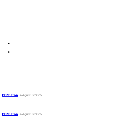
Company
Each template in our ever growing studio library can
be added and moved around within any page
effortlessly with one click.
About us
Contact us
Latest
Dari Timur ke Barat, Mimpi-Mimpi Muda Bertemu di
Soekarno Cup 2026
PERISTIWA
4 Agustus 2026
Di Ruang Perawatan dan Ruang Duka, Negara Hadir
Menguatkan Korban KM Mutiara Sentosa II
PERISTIWA
4 Agustus 2026