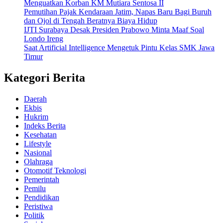
Menguatkan Korban KM Mutiara Sentosa II
Pemutihan Pajak Kendaraan Jatim, Napas Baru Bagi Buruh
dan Ojol di Tengah Beratnya Biaya Hidup
IJTI Surabaya Desak Presiden Prabowo Minta Maaf Soal
Londo Ireng
Saat Artificial Intelligence Mengetuk Pintu Kelas SMK Jawa
Timur
Kategori Berita
Daerah
Ekbis
Hukrim
Indeks Berita
Kesehatan
Lifestyle
Nasional
Olahraga
Otomotif Teknologi
Pemerintah
Pemilu
Pendidikan
Peristiwa
Politik