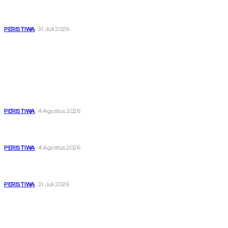
Pemutihan Pajak Kendaraan Jatim, Napas Baru Bagi Buruh
dan Ojol di Tengah Beratnya Biaya Hidup
PERISTIWA
31 Juli 2026
Popular
Dari Timur ke Barat, Mimpi-Mimpi Muda Bertemu di
Soekarno Cup 2026
PERISTIWA
4 Agustus 2026
Di Ruang Perawatan dan Ruang Duka, Negara Hadir
Menguatkan Korban KM Mutiara Sentosa II
PERISTIWA
4 Agustus 2026
Pemutihan Pajak Kendaraan Jatim, Napas Baru Bagi Buruh
dan Ojol di Tengah Beratnya Biaya Hidup
PERISTIWA
31 Juli 2026
Sitemap