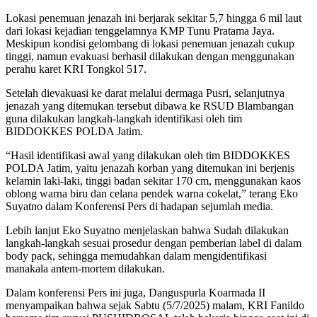
Lokasi penemuan jenazah ini berjarak sekitar 5,7 hingga 6 mil laut
dari lokasi kejadian tenggelamnya KMP Tunu Pratama Jaya.
Meskipun kondisi gelombang di lokasi penemuan jenazah cukup
tinggi, namun evakuasi berhasil dilakukan dengan menggunakan
perahu karet KRI Tongkol 517.
Setelah dievakuasi ke darat melalui dermaga Pusri, selanjutnya
jenazah yang ditemukan tersebut dibawa ke RSUD Blambangan
guna dilakukan langkah-langkah identifikasi oleh tim
BIDDOKKES POLDA Jatim.
“Hasil identifikasi awal yang dilakukan oleh tim BIDDOKKES
POLDA Jatim, yaitu jenazah korban yang ditemukan ini berjenis
kelamin laki-laki, tinggi badan sekitar 170 cm, menggunakan kaos
oblong warna biru dan celana pendek warna cokelat,” terang Eko
Suyatno dalam Konferensi Pers di hadapan sejumlah media.
Lebih lanjut Eko Suyatno menjelaskan bahwa Sudah dilakukan
langkah-langkah sesuai prosedur dengan pemberian label di dalam
body pack, sehingga memudahkan dalam mengidentifikasi
manakala antem-mortem dilakukan.
Dalam konferensi Pers ini juga, Danguspurla Koarmada II
menyampaikan bahwa sejak Sabtu (5/7/2025) malam, KRI Fanildo