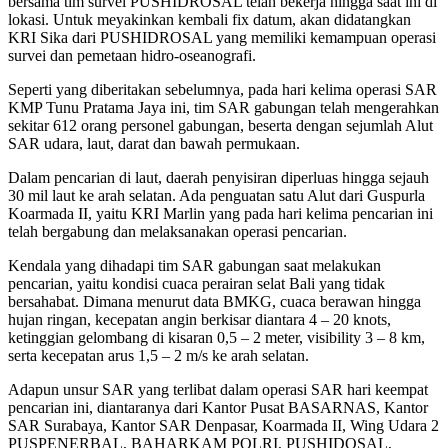
bersama tim survei PUSHIDROSAL telah bekerja hingga saat ini di
lokasi. Untuk meyakinkan kembali fix datum, akan didatangkan
KRI Sika dari PUSHIDROSAL yang memiliki kemampuan operasi
survei dan pemetaan hidro-oseanografi.
Seperti yang diberitakan sebelumnya, pada hari kelima operasi SAR
KMP Tunu Pratama Jaya ini, tim SAR gabungan telah mengerahkan
sekitar 612 orang personel gabungan, beserta dengan sejumlah Alut
SAR udara, laut, darat dan bawah permukaan.
Dalam pencarian di laut, daerah penyisiran diperluas hingga sejauh
30 mil laut ke arah selatan. Ada penguatan satu Alut dari Guspurla
Koarmada II, yaitu KRI Marlin yang pada hari kelima pencarian ini
telah bergabung dan melaksanakan operasi pencarian.
Kendala yang dihadapi tim SAR gabungan saat melakukan
pencarian, yaitu kondisi cuaca perairan selat Bali yang tidak
bersahabat. Dimana menurut data BMKG, cuaca berawan hingga
hujan ringan, kecepatan angin berkisar diantara 4 – 20 knots,
ketinggian gelombang di kisaran 0,5 – 2 meter, visibility 3 – 8 km,
serta kecepatan arus 1,5 – 2 m/s ke arah selatan.
Adapun unsur SAR yang terlibat dalam operasi SAR hari keempat
pencarian ini, diantaranya dari Kantor Pusat BASARNAS, Kantor
SAR Surabaya, Kantor SAR Denpasar, Koarmada II, Wing Udara 2
PUSPENERBAL, BAHARKAM POLRI, PUSHIDOSAL,