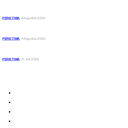
Dari Timur ke Barat, Mimpi-Mimpi Muda Bertemu di
Soekarno Cup 2026
PERISTIWA
4 Agustus 2026
Di Ruang Perawatan dan Ruang Duka, Negara Hadir
Menguatkan Korban KM Mutiara Sentosa II
PERISTIWA
4 Agustus 2026
Pemutihan Pajak Kendaraan Jatim, Napas Baru Bagi Buruh
dan Ojol di Tengah Beratnya Biaya Hidup
PERISTIWA
31 Juli 2026
Sitemap
News
Nasional
Olahraga
Daerah