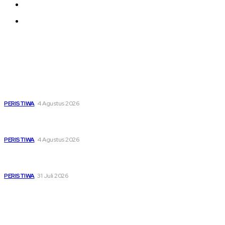
About us
Contact us
Latest
Dari Timur ke Barat, Mimpi-Mimpi Muda Bertemu di
Soekarno Cup 2026
PERISTIWA
4 Agustus 2026
Di Ruang Perawatan dan Ruang Duka, Negara Hadir
Menguatkan Korban KM Mutiara Sentosa II
PERISTIWA
4 Agustus 2026
Pemutihan Pajak Kendaraan Jatim, Napas Baru Bagi Buruh
dan Ojol di Tengah Beratnya Biaya Hidup
PERISTIWA
31 Juli 2026
Popular