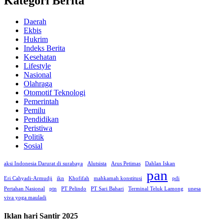
Kategori Berita
Daerah
Ekbis
Hukrim
Indeks Berita
Kesehatan
Lifestyle
Nasional
Olahraga
Otomotif Teknologi
Pemerintah
Pemilu
Pendidikan
Peristiwa
Politik
Sosial
aksi Indonesia Darurat di surabaya
Alutsista
Arus Petimas
Dahlan Iskan
pan
Eri Cahyadi-Armudji
ikn
Khofifah
mahkamah konstitusi
pdi
Pertahan Nasional
ptn
PT Pelindo
PT Sari Bahari
Terminal Teluk Lamong
unesa
viva yoga mauladi
Iklan hari Santir 2025