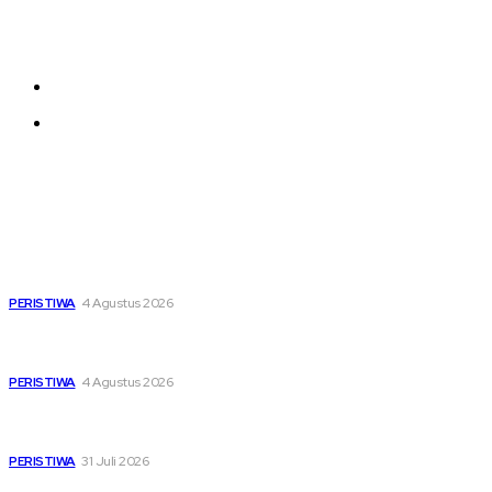
be added and moved around within any page
effortlessly with one click.
About us
Contact us
Latest
Dari Timur ke Barat, Mimpi-Mimpi Muda Bertemu di
Soekarno Cup 2026
PERISTIWA
4 Agustus 2026
Di Ruang Perawatan dan Ruang Duka, Negara Hadir
Menguatkan Korban KM Mutiara Sentosa II
PERISTIWA
4 Agustus 2026
Pemutihan Pajak Kendaraan Jatim, Napas Baru Bagi Buruh
dan Ojol di Tengah Beratnya Biaya Hidup
PERISTIWA
31 Juli 2026