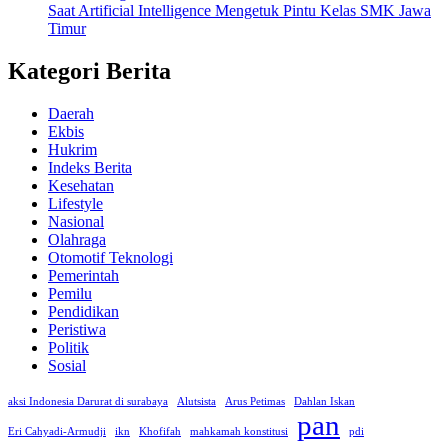
Saat Artificial Intelligence Mengetuk Pintu Kelas SMK Jawa
Timur
Kategori Berita
Daerah
Ekbis
Hukrim
Indeks Berita
Kesehatan
Lifestyle
Nasional
Olahraga
Otomotif Teknologi
Pemerintah
Pemilu
Pendidikan
Peristiwa
Politik
Sosial
aksi Indonesia Darurat di surabaya
Alutsista
Arus Petimas
Dahlan Iskan
pan
Eri Cahyadi-Armudji
ikn
Khofifah
mahkamah konstitusi
pdi