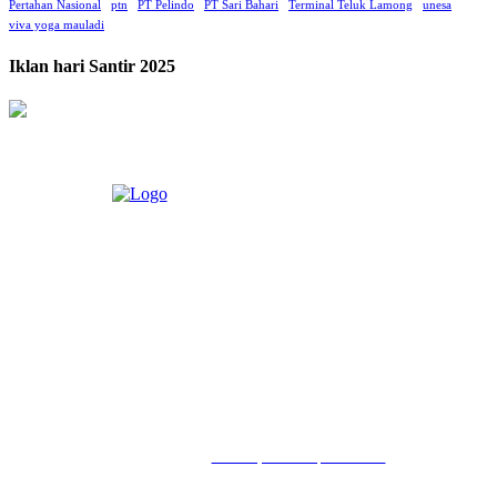
Pertahan Nasional
ptn
PT Pelindo
PT Sari Bahari
Terminal Teluk Lamong
unesa
viva yoga mauladi
Iklan hari Santir 2025
LIHAT, LIPUT, LUGAS