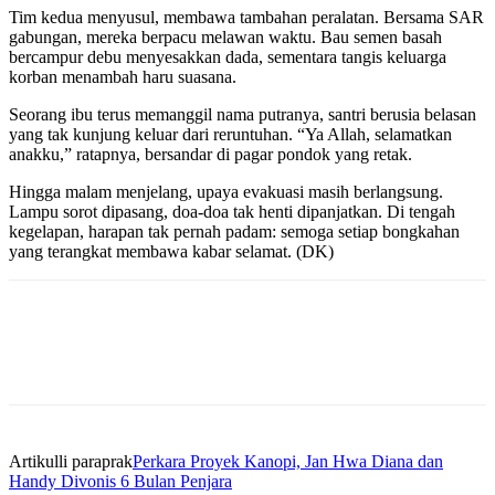
Tim kedua menyusul, membawa tambahan peralatan. Bersama SAR
gabungan, mereka berpacu melawan waktu. Bau semen basah
bercampur debu menyesakkan dada, sementara tangis keluarga
korban menambah haru suasana.
Seorang ibu terus memanggil nama putranya, santri berusia belasan
yang tak kunjung keluar dari reruntuhan. “Ya Allah, selamatkan
anakku,” ratapnya, bersandar di pagar pondok yang retak.
Hingga malam menjelang, upaya evakuasi masih berlangsung.
Lampu sorot dipasang, doa-doa tak henti dipanjatkan. Di tengah
kegelapan, harapan tak pernah padam: semoga setiap bongkahan
yang terangkat membawa kabar selamat. (DK)
Artikulli paraprak
Perkara Proyek Kanopi, Jan Hwa Diana dan
Handy Divonis 6 Bulan Penjara