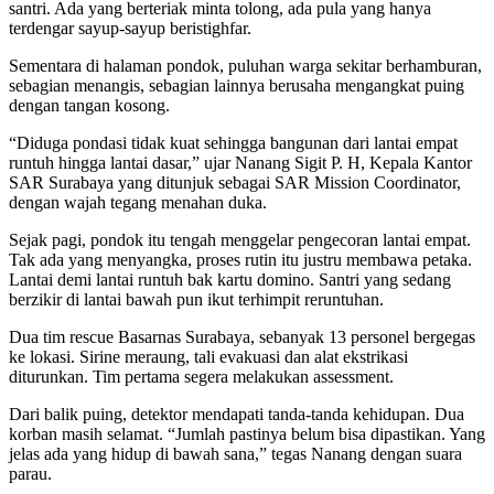
santri. Ada yang berteriak minta tolong, ada pula yang hanya
terdengar sayup-sayup beristighfar.
Sementara di halaman pondok, puluhan warga sekitar berhamburan,
sebagian menangis, sebagian lainnya berusaha mengangkat puing
dengan tangan kosong.
“Diduga pondasi tidak kuat sehingga bangunan dari lantai empat
runtuh hingga lantai dasar,” ujar Nanang Sigit P. H, Kepala Kantor
SAR Surabaya yang ditunjuk sebagai SAR Mission Coordinator,
dengan wajah tegang menahan duka.
Sejak pagi, pondok itu tengah menggelar pengecoran lantai empat.
Tak ada yang menyangka, proses rutin itu justru membawa petaka.
Lantai demi lantai runtuh bak kartu domino. Santri yang sedang
berzikir di lantai bawah pun ikut terhimpit reruntuhan.
Dua tim rescue Basarnas Surabaya, sebanyak 13 personel bergegas
ke lokasi. Sirine meraung, tali evakuasi dan alat ekstrikasi
diturunkan. Tim pertama segera melakukan assessment.
Dari balik puing, detektor mendapati tanda-tanda kehidupan. Dua
korban masih selamat. “Jumlah pastinya belum bisa dipastikan. Yang
jelas ada yang hidup di bawah sana,” tegas Nanang dengan suara
parau.