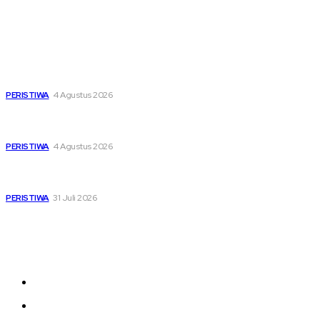
Popular
Dari Timur ke Barat, Mimpi-Mimpi Muda Bertemu di
Soekarno Cup 2026
PERISTIWA
4 Agustus 2026
Di Ruang Perawatan dan Ruang Duka, Negara Hadir
Menguatkan Korban KM Mutiara Sentosa II
PERISTIWA
4 Agustus 2026
Pemutihan Pajak Kendaraan Jatim, Napas Baru Bagi Buruh
dan Ojol di Tengah Beratnya Biaya Hidup
PERISTIWA
31 Juli 2026
Sitemap
News
Nasional