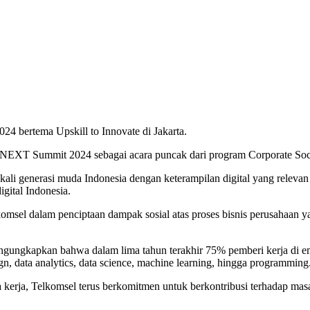
 bertema Upskill to Innovate di Jakarta.
aNEXT Summit 2024 sebagai acara puncak dari program Corporate Soc
kali generasi muda Indonesia dengan keterampilan digital yang relev
gital Indonesia.
el dalam penciptaan dampak sosial atas proses bisnis perusahaan y
gungkapkan bahwa dalam lima tahun terakhir 75% pemberi kerja di e
sign, data analytics, data science, machine learning, hingga programming
a kerja, Telkomsel terus berkomitmen untuk berkontribusi terhadap m