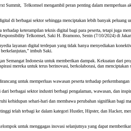
 Summit, Telkomsel mengambil peran penting dalam memperluas akses p
digital di berbagai sektor sehingga menciptakan lebih banyak peluang un
rhadap keterampilan teknis digital bagi para peserta, tetapi juga me
esponsibility Telkomsel, Saki H. Bramono, Senin (7/10/2024) di Jakar
penyedia layanan digital terdepan yang tidak hanya menyediakan konekt
n berkelanjutan,” imbuh Saki.
Semangat Indonesia untuk memberikan dampak. Kekuatan dari program
spirasi mereka untuk terus berinovasi, berkolaborasi, dan menciptakan
irancang untuk memperluas wawasan peserta terhadap perkembangan tek
 dari berbagai sektor industri berbagi pengalaman, wawasan, dan inspira
uhi kehidupan sehari-hari dan membawa perubahan signifikan bagi mas
tinggi telah terbagi ke dalam kategori Hustler, Hipster, dan Hacker
erkelompok untuk menggagas inovasi selanjutnya yang dapat memberikan