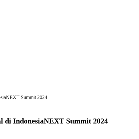
IM
INDEKS BERITA
LIFESTYLE
PEMERINTAH
PENDIDIK
onesiaNEXT Summit 2024
al di IndonesiaNEXT Summit 2024