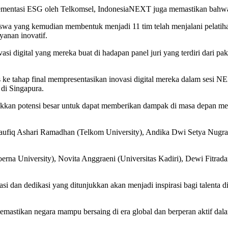
lementasi ESG oleh Telkomsel, IndonesiaNEXT juga memastikan bahwa 
asiswa yang kemudian membentuk menjadi 11 tim telah menjalani pelati
anan inovatif.
 digital yang mereka buat di hadapan panel juri yang terdiri dari p
s ke tahap final mempresentasikan inovasi digital mereka dalam sesi 
di Singapura.
jukkan potensi besar untuk dapat memberikan dampak di masa depan mela
h Taufiq Ashari Ramadhan (Telkom University), Andika Dwi Setya Nugr
oerna University), Novita Anggraeni (Universitas Kadiri), Dewi Fitra
i dan dedikasi yang ditunjukkan akan menjadi inspirasi bagi talenta d
memastikan negara mampu bersaing di era global dan berperan aktif d