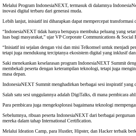
Melalui Program IndonesiaNEXT, termasuk di dalamnya IndonesiaNext
inovasi digital terbaru dari generasi muda.
Lebih lanjut, inisiatif ini diharapkan dapat mempercepat transformasi 
“IndonesiaNEXT tidak hanya berupaya membuka peluang yang setara te
luas bagi masyarakat,” ujar VP Corporate Communications & Social R
“Inisiatif ini sejalan dengan visi dan misi Telkomsel untuk menjadi 
tetapi juga mendukung terciptanya ekosistem digital yang inklusif da
Saki menekankan keselarasan program IndonesiaNEXT Summit dengan 
membekali peserta dengan keterampilan teknologi, tetapi juga mengin
masa depan.
IndonesiaNEXT Summit menghadirkan berbagai sesi inspiratif yang d
Salah satu sesi unggulannya adalah DigiTalks, di mana pembicara ahli
Para pembicara juga mengeksplorasi bagaimana teknologi mempengar
Sebelumnya, ribuan peserta IndonesiaNEXT dari berbagai perguruan 
mereka dalam tahap International Certification.
Melalui Ideation Camp, para Hustler, Hipster, dan Hacker terbaik b