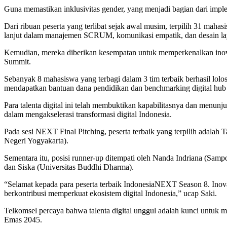
Guna memastikan inklusivitas gender, yang menjadi bagian dari imp
Dari ribuan peserta yang terlibat sejak awal musim, terpilih 31 mah
lanjut dalam manajemen SCRUM, komunikasi empatik, dan desain lay
Kemudian, mereka diberikan kesempatan untuk memperkenalkan inovasi
Summit.
Sebanyak 8 mahasiswa yang terbagi dalam 3 tim terbaik berhasil lolo
mendapatkan bantuan dana pendidikan dan benchmarking digital hub 
Para talenta digital ini telah membuktikan kapabilitasnya dan menun
dalam mengakselerasi transformasi digital Indonesia.
Pada sesi NEXT Final Pitching, peserta terbaik yang terpilih adala
Negeri Yogyakarta).
Sementara itu, posisi runner-up ditempati oleh Nanda Indriana (Samp
dan Siska (Universitas Buddhi Dharma).
“Selamat kepada para peserta terbaik IndonesiaNEXT Season 8. Inovas
berkontribusi memperkuat ekosistem digital Indonesia,” ucap Saki.
Telkomsel percaya bahwa talenta digital unggul adalah kunci untuk 
Emas 2045.