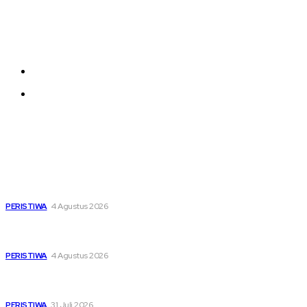
Each template in our ever growing studio library can
be added and moved around within any page
effortlessly with one click.
About us
Contact us
Latest
Dari Timur ke Barat, Mimpi-Mimpi Muda Bertemu di
Soekarno Cup 2026
PERISTIWA
4 Agustus 2026
Di Ruang Perawatan dan Ruang Duka, Negara Hadir
Menguatkan Korban KM Mutiara Sentosa II
PERISTIWA
4 Agustus 2026
Pemutihan Pajak Kendaraan Jatim, Napas Baru Bagi Buruh
dan Ojol di Tengah Beratnya Biaya Hidup
PERISTIWA
31 Juli 2026