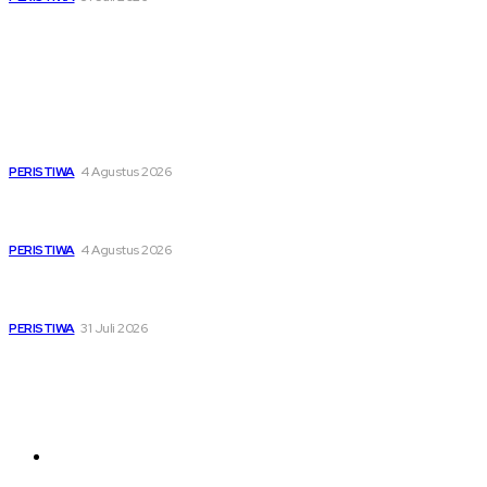
Popular
Dari Timur ke Barat, Mimpi-Mimpi Muda Bertemu di
Soekarno Cup 2026
PERISTIWA
4 Agustus 2026
Di Ruang Perawatan dan Ruang Duka, Negara Hadir
Menguatkan Korban KM Mutiara Sentosa II
PERISTIWA
4 Agustus 2026
Pemutihan Pajak Kendaraan Jatim, Napas Baru Bagi Buruh
dan Ojol di Tengah Beratnya Biaya Hidup
PERISTIWA
31 Juli 2026
Sitemap
News