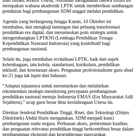
tuan rumah, Rektor Unesa, Nurhasan mengatakan bahwa forum ini
merupakan wahana akademik LPTK untuk memberikan sumbangan
pemikiran bagi pembangunan SDM unggul melalui pendidikan.
Agenda yang berlangsung hingga Kamis, 10 Oktober ini
membahas, dan mengkaji tantangan dan peluang transformasi
pendidikan era digital, dan merumuskan poin strategis untuk
mengembangkan LPTKNI (Lembaga Pendidikan Tenaga
Kependidikan Nasional Indonesia) yang kontributif bagi
pembangunan nasional.
Selain itu, juga membahas revitalisasi LPTK, baik dari aspek
kelembagaan, tata kelola, standarisasi, kurikulum, pendidikan
inklusif, dan kesetaraan akses. Penguatan profesionalisme guru abad
ke-21 juga tak luput dari bahasan.
“Adapun tujuannya untuk merumuskan dan melahirkan
rekomendasi strategis mendorong percepatan pembangunan
pendidikan nasional menuju Indonesia EMAS (Era Masyarakat Adil
Sejahtera),” ucap guru besar ilmu keolahragaan Unesa itu.
Direktur Jenderal Pendidikan Tinggi, Riset, dan Teknologi (Dirjen
Diktiristek) Abdul Haris mengatakan, SDM menjadi kunci
pembangunan suatu negara. Perluasan akses, pemerataan kualitas,
dan penguatan relevansi pendidikan tinggi berkontribusi besar dalam
pembangunan ekonomi dan kesejahteraan masyarakat.