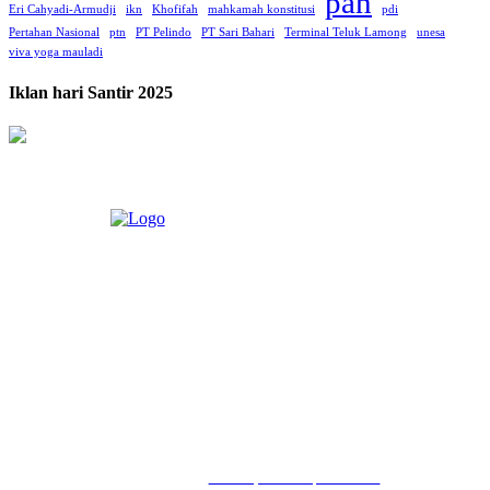
pan
Eri Cahyadi-Armudji
ikn
Khofifah
mahkamah konstitusi
pdi
Pertahan Nasional
ptn
PT Pelindo
PT Sari Bahari
Terminal Teluk Lamong
unesa
viva yoga mauladi
Iklan hari Santir 2025
LIHAT, LIPUT, LUGAS