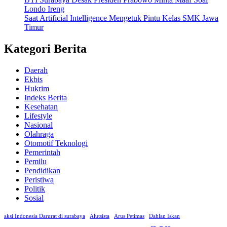
Londo Ireng
Saat Artificial Intelligence Mengetuk Pintu Kelas SMK Jawa
Timur
Kategori Berita
Daerah
Ekbis
Hukrim
Indeks Berita
Kesehatan
Lifestyle
Nasional
Olahraga
Otomotif Teknologi
Pemerintah
Pemilu
Pendidikan
Peristiwa
Politik
Sosial
aksi Indonesia Darurat di surabaya
Alutsista
Arus Petimas
Dahlan Iskan