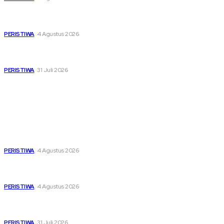
Di Ruang Perawatan dan Ruang Duka, Negara Hadir
Menguatkan Korban KM Mutiara Sentosa II
PERISTIWA
4 Agustus 2026
Pemutihan Pajak Kendaraan Jatim, Napas Baru Bagi Buruh
dan Ojol di Tengah Beratnya Biaya Hidup
PERISTIWA
31 Juli 2026
Popular
Dari Timur ke Barat, Mimpi-Mimpi Muda Bertemu di
Soekarno Cup 2026
PERISTIWA
4 Agustus 2026
Di Ruang Perawatan dan Ruang Duka, Negara Hadir
Menguatkan Korban KM Mutiara Sentosa II
PERISTIWA
4 Agustus 2026
Pemutihan Pajak Kendaraan Jatim, Napas Baru Bagi Buruh
dan Ojol di Tengah Beratnya Biaya Hidup
PERISTIWA
31 Juli 2026