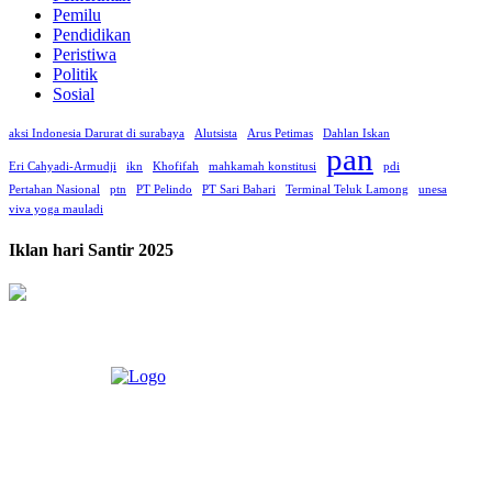
Pemilu
Pendidikan
Peristiwa
Politik
Sosial
aksi Indonesia Darurat di surabaya
Alutsista
Arus Petimas
Dahlan Iskan
pan
Eri Cahyadi-Armudji
ikn
Khofifah
mahkamah konstitusi
pdi
Pertahan Nasional
ptn
PT Pelindo
PT Sari Bahari
Terminal Teluk Lamong
unesa
viva yoga mauladi
Iklan hari Santir 2025