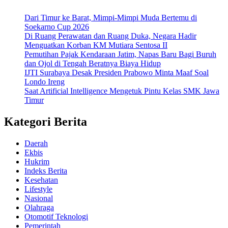
Dari Timur ke Barat, Mimpi-Mimpi Muda Bertemu di
Soekarno Cup 2026
Di Ruang Perawatan dan Ruang Duka, Negara Hadir
Menguatkan Korban KM Mutiara Sentosa II
Pemutihan Pajak Kendaraan Jatim, Napas Baru Bagi Buruh
dan Ojol di Tengah Beratnya Biaya Hidup
IJTI Surabaya Desak Presiden Prabowo Minta Maaf Soal
Londo Ireng
Saat Artificial Intelligence Mengetuk Pintu Kelas SMK Jawa
Timur
Kategori Berita
Daerah
Ekbis
Hukrim
Indeks Berita
Kesehatan
Lifestyle
Nasional
Olahraga
Otomotif Teknologi
Pemerintah