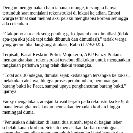
Dengan menggunakan baju tahanan orange, tersangka hanya
tertunduk saat menjalani rekonstruksi di lokasi kejadian. Emosi
warga terlihat saat melihat aksi pelaku menghabisi korban sehingga
ada celetukan.
“Gak popo aku elek seng penting gak dipateni dan dimutilasi (tidak
apa-apa aku jelek tapi tidak dibunuh dan dimutilasi),” teriak warga
yang geram lihat langsung dilokasi, Rabu (17/9/2025).
Terpisah, Kasat Reskrim Polres Mojokerto, AKP Fauzy Pratama
mengungkapkan, rekonstruksi tersebut dilakukan untuk menguatkan
rangkaian peristiwa yang telah diakui tersangka.
“Total ada 30 adegan, dimulai sejak kedatangan tersangka ke lokasi,
melakukan aksinya, hingga proses pembunuhan, pembuangan
barang bukti ke Pacet, sampai upaya penghancuran barang bukti,”
ujarnya.
Fauzy mengatakan, adegan krusial terjadi pada rekonstruksi ke-9, di
mana tersangka melakukan penusukan terhadap korban hingga
meninggal dunia.
“Penusukan dilakukan di lantai dua rumah, tepat di bagian leher
sebelah kanan korban. Setelah memastikan korban meninggal,
tersangka kemudian menyeret tubuh korban ke lantai bawah dan