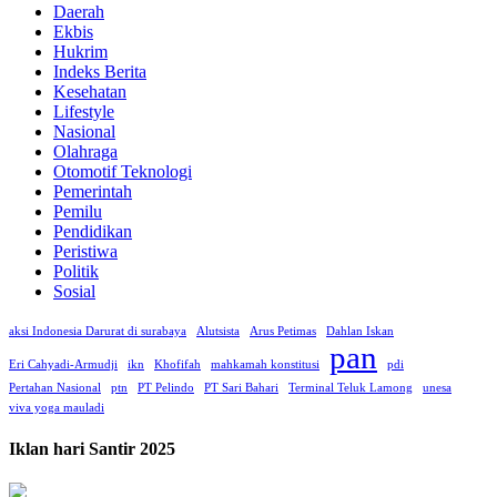
Daerah
Ekbis
Hukrim
Indeks Berita
Kesehatan
Lifestyle
Nasional
Olahraga
Otomotif Teknologi
Pemerintah
Pemilu
Pendidikan
Peristiwa
Politik
Sosial
aksi Indonesia Darurat di surabaya
Alutsista
Arus Petimas
Dahlan Iskan
pan
Eri Cahyadi-Armudji
ikn
Khofifah
mahkamah konstitusi
pdi
Pertahan Nasional
ptn
PT Pelindo
PT Sari Bahari
Terminal Teluk Lamong
unesa
viva yoga mauladi
Iklan hari Santir 2025