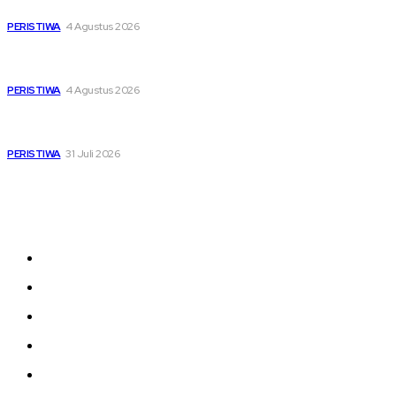
Soekarno Cup 2026
PERISTIWA
4 Agustus 2026
Di Ruang Perawatan dan Ruang Duka, Negara Hadir
Menguatkan Korban KM Mutiara Sentosa II
PERISTIWA
4 Agustus 2026
Pemutihan Pajak Kendaraan Jatim, Napas Baru Bagi Buruh
dan Ojol di Tengah Beratnya Biaya Hidup
PERISTIWA
31 Juli 2026
Sitemap
News
Nasional
Olahraga
Daerah
Kesehatan