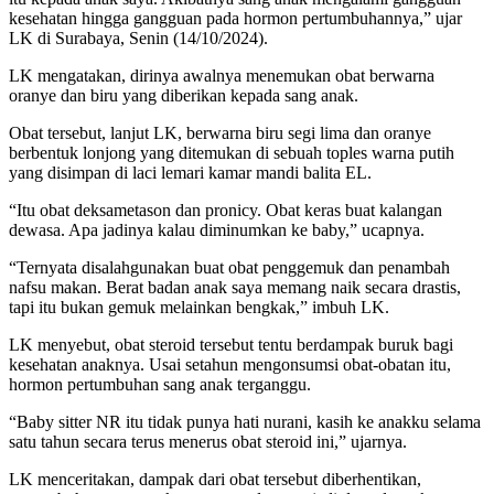
kesehatan hingga gangguan pada hormon pertumbuhannya,” ujar
LK di Surabaya, Senin (14/10/2024).
LK mengatakan, dirinya awalnya menemukan obat berwarna
oranye dan biru yang diberikan kepada sang anak.
Obat tersebut, lanjut LK, berwarna biru segi lima dan oranye
berbentuk lonjong yang ditemukan di sebuah toples warna putih
yang disimpan di laci lemari kamar mandi balita EL.
“Itu obat deksametason dan pronicy. Obat keras buat kalangan
dewasa. Apa jadinya kalau diminumkan ke baby,” ucapnya.
“Ternyata disalahgunakan buat obat penggemuk dan penambah
nafsu makan. Berat badan anak saya memang naik secara drastis,
tapi itu bukan gemuk melainkan bengkak,” imbuh LK.
LK menyebut, obat steroid tersebut tentu berdampak buruk bagi
kesehatan anaknya. Usai setahun mengonsumsi obat-obatan itu,
hormon pertumbuhan sang anak terganggu.
“Baby sitter NR itu tidak punya hati nurani, kasih ke anakku selama
satu tahun secara terus menerus obat steroid ini,” ujarnya.
LK menceritakan, dampak dari obat tersebut diberhentikan,