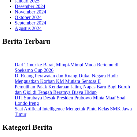
Januari 2025
Desember 2024
November 2024
Oktober 2024
September 2024
Agustus 2024
Berita Terbaru
Dari Timur ke Barat, Mimpi-Mimpi Muda Bertemu di
Soekarno Cup 2026
Di Ruang Perawatan dan Ruang Duka, Negara Hadir
Menguatkan Korban KM Mutiara Sentosa II
Pemutihan Pajak Kendaraan Jatim, Napas Baru Bagi Buruh
dan Ojol di Tengah Beratnya Biaya Hidup
IJTI Surabaya Desak Presiden Prabowo Minta Maaf Soal
Londo Ireng
Saat Artificial Intelligence Mengetuk Pintu Kelas SMK Jawa
Timur
Kategori Berita