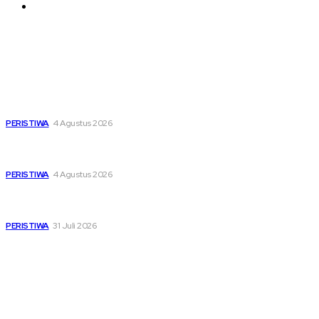
Contact us
Latest
Dari Timur ke Barat, Mimpi-Mimpi Muda Bertemu di
Soekarno Cup 2026
PERISTIWA
4 Agustus 2026
Di Ruang Perawatan dan Ruang Duka, Negara Hadir
Menguatkan Korban KM Mutiara Sentosa II
PERISTIWA
4 Agustus 2026
Pemutihan Pajak Kendaraan Jatim, Napas Baru Bagi Buruh
dan Ojol di Tengah Beratnya Biaya Hidup
PERISTIWA
31 Juli 2026
Popular
Dari Timur ke Barat, Mimpi-Mimpi Muda Bertemu di