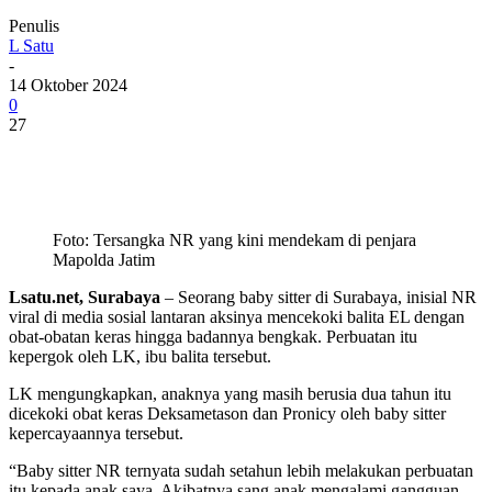
Penulis
L Satu
-
14 Oktober 2024
0
27
Foto: Tersangka NR yang kini mendekam di penjara
Mapolda Jatim
Lsatu.net, Surabaya
– Seorang baby sitter di Surabaya, inisial NR
viral di media sosial lantaran aksinya mencekoki balita EL dengan
obat-obatan keras hingga badannya bengkak. Perbuatan itu
kepergok oleh LK, ibu balita tersebut.
LK mengungkapkan, anaknya yang masih berusia dua tahun itu
dicekoki obat keras Deksametason dan Pronicy oleh baby sitter
kepercayaannya tersebut.
“Baby sitter NR ternyata sudah setahun lebih melakukan perbuatan
itu kepada anak saya. Akibatnya sang anak mengalami gangguan