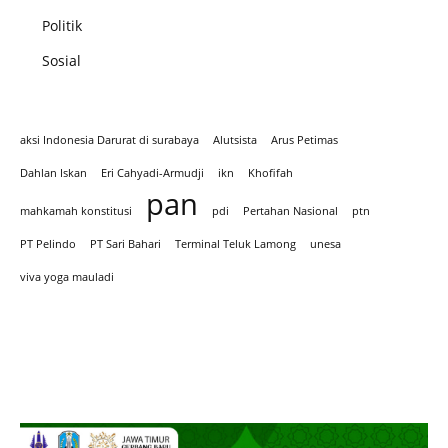
Politik
Sosial
aksi Indonesia Darurat di surabaya
Alutsista
Arus Petimas
Dahlan Iskan
Eri Cahyadi-Armudji
ikn
Khofifah
pan
mahkamah konstitusi
pdi
Pertahan Nasional
ptn
PT Pelindo
PT Sari Bahari
Terminal Teluk Lamong
unesa
viva yoga mauladi
Iklan hari Santir 2025