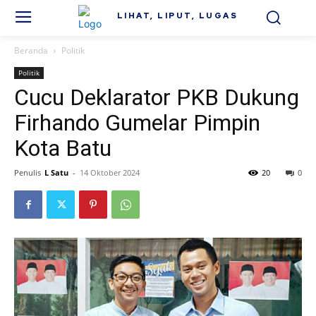
LIHAT, LIPUT, LUGAS
Beranda
Politik
Politik
Cucu Deklarator PKB Dukung
Firhando Gumelar Pimpin
Kota Batu
Penulis
L Satu
-
14 Oktober 2024
20
0