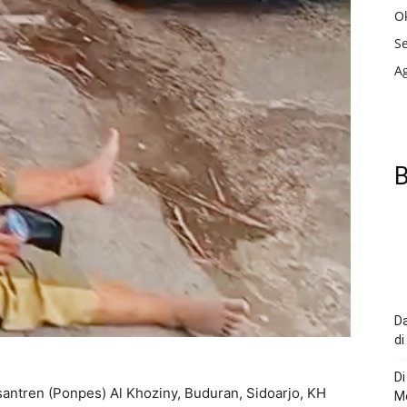
O
S
A
B
Da
di
Di
ntren (Ponpes) Al Khoziny, Buduran, Sidoarjo, KH
Me