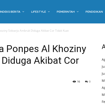
INDEKS BERITA
LIFESTYLE
PEMERINTAH
PENDIDIKAN
oziny Sidoarjo Ambruk Diduga Akibat Cor Tidak Kuat
 Ponpes Al Khoziny
A
 Diduga Akibat Cor
A
Ju
Ju
M
16
0
Ap
M
F