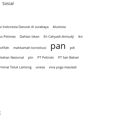
Sosial
si Indonesia Darurat di surabaya
Alutsista
us Petimas
Dahlan Iskan
Eri Cahyadi-Armudji
ikn
pan
ofifah
mahkamah konstitusi
pdi
rtahan Nasional
ptn
PT Pelindo
PT Sari Bahari
rminal Teluk Lamong
unesa
viva yoga mauladi
Iklan hari Santir 2025