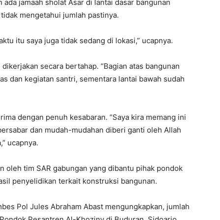
an ada jamaah sholat Asar di lantai dasar bangunan
idak mengetahui jumlah pastinya.
ktu itu saya juga tidak sedang di lokasi,” ucapnya.
ikerjakan secara bertahap. “Bagian atas bangunan
s dan kegiatan santri, sementara lantai bawah sudah
erima dengan penuh kesabaran. “Saya kira memang ini
a bersabar dan mudah-mudahan diberi ganti oleh Allah
a,” ucapnya.
kan oleh tim SAR gabungan yang dibantu pihak pondok
il penyelidikan terkait konstruksi bangunan.
mbes Pol Jules Abraham Abast mengungkapkan, jumlah
Pondok Pesantren Al-Khoziny di Buduran, Sidoarjo,