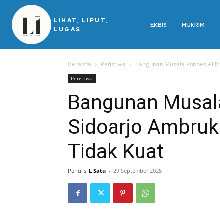
LIHAT, LIPUT,
EKBIS
HUKRIM
LUGAS
Beranda
Peristiwa
Bangunan Musala Ponpes Al Kh
Peristiwa
Bangunan Musala
Sidoarjo Ambruk
Tidak Kuat
Penulis
L Satu
-
29 September 2025