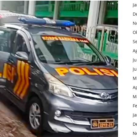
Ja
D
N
O
S
A
Ju
Ju
M
Ap
M
F
Ja
D
N