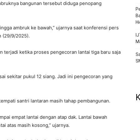
bruknya bangunan tersebut diduga penopang
P
Ba
H
hingga ambruk ke bawah,” ujarnya saat konferensi pers
IJ
n (29/9/2025).
Ma
erjadi ketika proses pengecoran lantai tiga baru saja
Sa
S
sai sekitar pukul 12 siang. Jadi ini pengecoran yang
K
empati santri lantaran masih tahap pembangunan.
ampai empat lantai dengan atap dak. Lantai bawah
tai atas masih kosong,” ujarnya.