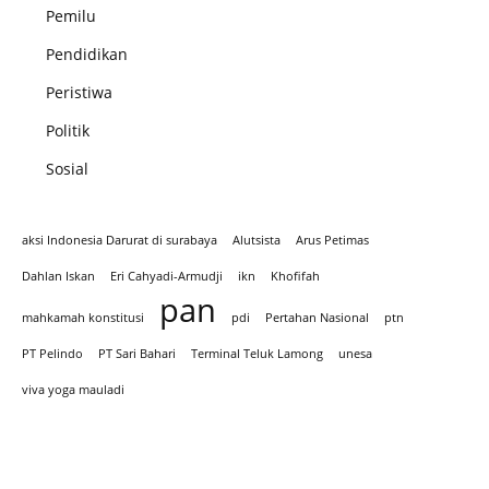
Pemilu
Pendidikan
Peristiwa
Politik
Sosial
aksi Indonesia Darurat di surabaya
Alutsista
Arus Petimas
Dahlan Iskan
Eri Cahyadi-Armudji
ikn
Khofifah
pan
mahkamah konstitusi
pdi
Pertahan Nasional
ptn
PT Pelindo
PT Sari Bahari
Terminal Teluk Lamong
unesa
viva yoga mauladi
Iklan hari Santir 2025