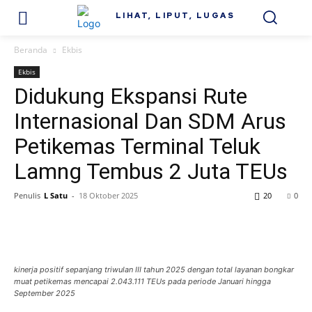
LIHAT, LIPUT, LUGAS
Beranda
Ekbis
Ekbis
Didukung Ekspansi Rute
Internasional Dan SDM Arus
Petikemas Terminal Teluk
Lamng Tembus 2 Juta TEUs
Penulis
L Satu
-
18 Oktober 2025
20
0
kinerja positif sepanjang triwulan III tahun 2025 dengan total layanan bongkar
muat petikemas mencapai 2.043.111 TEUs pada periode Januari hingga
September 2025