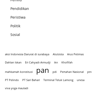
Pendidikan
Peristiwa
Politik
Sosial
aksi Indonesia Darurat di surabaya
Alutsista
Arus Petimas
Dahlan Iskan
Eri Cahyadi-Armudji
ikn
Khofifah
pan
mahkamah konstitusi
pdi
Pertahan Nasional
ptn
PT Pelindo
PT Sari Bahari
Terminal Teluk Lamong
unesa
viva yoga mauladi