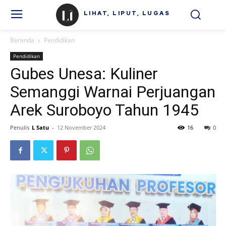
LIHAT, LIPUT, LUGAS
Beranda
Pendidikan
Pendidikan
Gubes Unesa: Kuliner
Semanggi Warnai Perjuangan
Arek Suroboyo Tahun 1945
Penulis
L Satu
-
12 November 2024
16
0