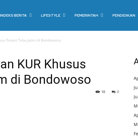
INDEKS BERITA
LIFESTYLE
PEMERINTAH
PENDIDIKAN
sus Petani Tebu Jatim di Bondowoso
kan KUR Khusus
A
im di Bondowoso
A
Ju
10
0
Ju
M
Ap
M
F