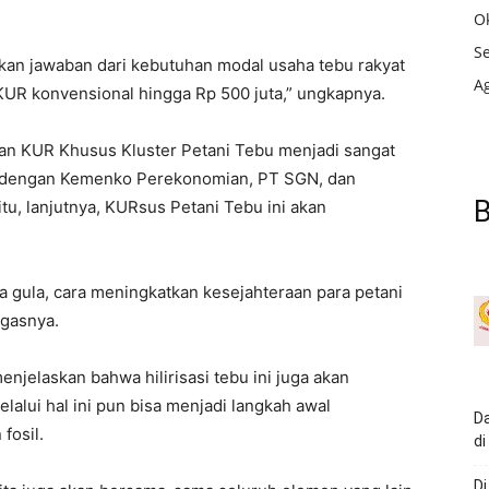
O
S
akan jawaban dari kebutuhan modal usaha tebu rakyat
A
 KUR konvensional hingga Rp 500 juta,” ungkapnya.
n KUR Khusus Kluster Petani Tebu menjadi sangat
ma dengan Kemenko Perekonomian, PT SGN, dan
B
tu, lanjutnya, KURsus Petani Tebu ini akan
 gula, cara meningkatkan kesejahteraan para petani
egasnya.
njelaskan bahwa hilirisasi tebu ini juga akan
lalui hal ini pun bisa menjadi langkah awal
Da
fosil.
di
Di