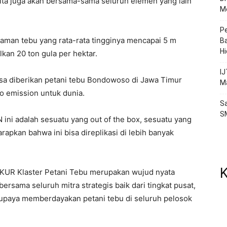
kita juga akan bersama-sama seluruh elemen yang lain
Me
P
aman tebu yang rata-rata tingginya mencapai 5 m
Ba
H
kan 20 ton gula per hektar.
IJ
bisa diberikan petani tebu Bondowoso di Jawa Timur
Ma
o emission untuk dunia.
Sa
S
N ini adalah sesuatu yang out of the box, sesuatu yang
harapkan bahwa ini bisa direplikasi di lebih banyak
K
KUR Klaster Petani Tebu merupakan wujud nyata
rsama seluruh mitra strategis baik dari tingkat pusat,
paya memberdayakan petani tebu di seluruh pelosok