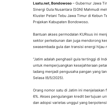
Lsatu.net, Bondowoso
– Gubernur Jawa Tim
Sinergi Gula Nusantara (SGN) Mahmudi mel
Kluster Petani Tebu Jawa Timur di Kebun T
Prajekan Kabupaten Bondowoso.
Bantuan akses permodalan KURsus ini me
sektor perkebunan dan juga mendorong kes
swasembada gula dan transisi energi hijau m
“Jatim adalah penghasil gula tertinggi di I
untuk memperjuangkan kesejahteraan petani t
ladang menjadi pengusaha pangan yang tang
Selasa (6/5/2025).
Orang nomor satu di Jatim ini menjelaskan 
6%. Akses pengulangan kredit bertujuan unt
dan adopsi varietas unggul yang berpotensi