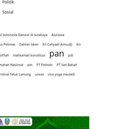
Politik
Sosial
si Indonesia Darurat di surabaya
Alutsista
us Petimas
Dahlan Iskan
Eri Cahyadi-Armudji
ikn
pan
ofifah
mahkamah konstitusi
pdi
rtahan Nasional
ptn
PT Pelindo
PT Sari Bahari
rminal Teluk Lamong
unesa
viva yoga mauladi
Iklan hari Santir 2025