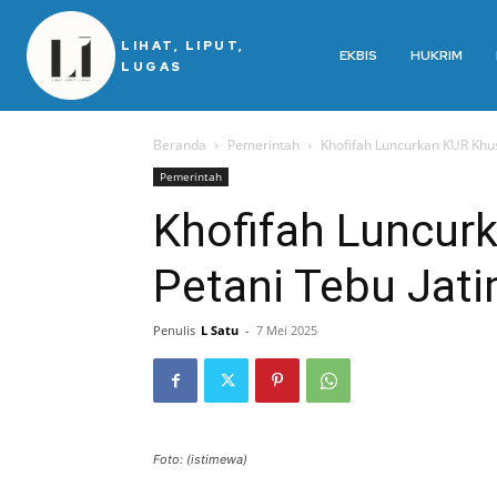
LIHAT, LIPUT,
EKBIS
HUKRIM
LUGAS
Beranda
Pemerintah
Khofifah Luncurkan KUR Khu
Pemerintah
Khofifah Luncur
Petani Tebu Jat
Penulis
L Satu
-
7 Mei 2025
Foto: (istimewa)