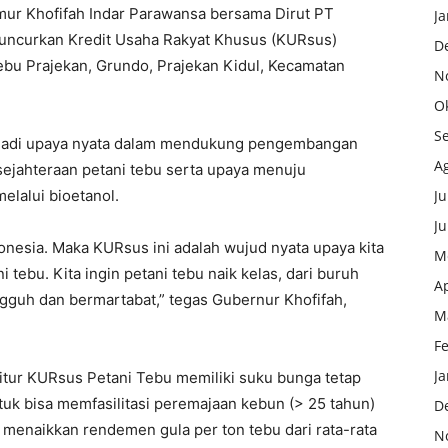
ur Khofifah Indar Parawansa bersama Dirut PT
Ja
uncurkan Kredit Usaha Rakyat Khusus (KURsus)
D
ebu Prajekan, Grundo, Prajekan Kidul, Kecamatan
N
O
S
njadi upaya nyata dalam mendukung pengembangan
A
ejahteraan petani tebu serta upaya menuju
elalui bioetanol.
Ju
Ju
ndonesia. Maka KURsus ini adalah wujud nyata upaya kita
M
ebu. Kita ingin petani tebu naik kelas, dari buruh
Ap
guh dan bermartabat,” tegas Gubernur Khofifah,
M
F
Ja
fitur KURsus Petani Tebu memiliki suku bunga tetap
uk bisa memfasilitasi peremajaan kebun (> 25 tahun)
D
 menaikkan rendemen gula per ton tebu dari rata-rata
N