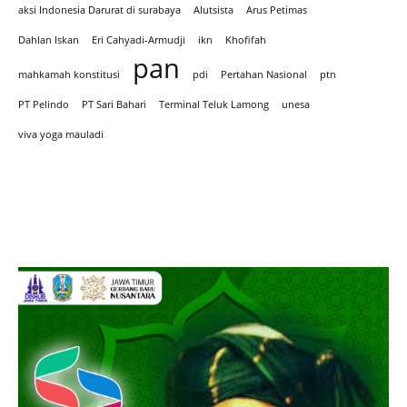
aksi Indonesia Darurat di surabaya
Alutsista
Arus Petimas
Dahlan Iskan
Eri Cahyadi-Armudji
ikn
Khofifah
pan
mahkamah konstitusi
pdi
Pertahan Nasional
ptn
PT Pelindo
PT Sari Bahari
Terminal Teluk Lamong
unesa
viva yoga mauladi
Iklan hari Santir 2025