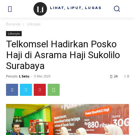
LIHAT, LIPUT, LUGAS
Beranda
Lifestyle
Lifestyle
Telkomsel Hadirkan Posko
Haji di Asrama Haji Sukolilo
Surabaya
Penulis
L Satu
-
5 Mei 2025
24
0