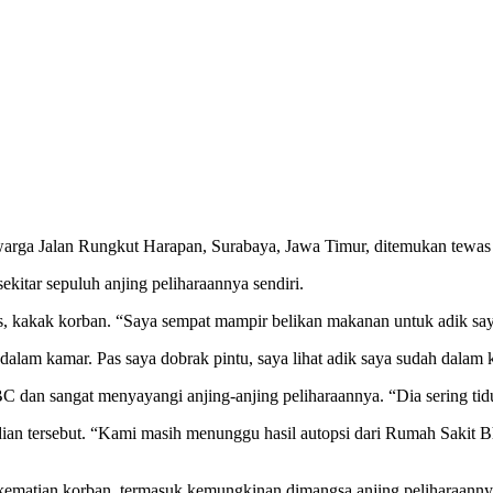
warga Jalan Rungkut Harapan, Surabaya, Jawa Timur, ditemukan tewa
ekitar sepuluh anjing peliharaannya sendiri.
s, kakak korban. “Saya sempat mampir belikan makanan untuk adik saya
alam kamar. Pas saya dobrak pintu, saya lihat adik saya sudah dalam k
n sangat menyayangi anjing-anjing peliharaannya. “Dia sering tidur 
an tersebut. “Kami masih menunggu hasil autopsi dari Rumah Sakit 
n kematian korban, termasuk kemungkinan dimangsa anjing peliharaan