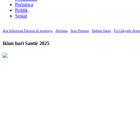
Peristiwa
Politik
Sosial
aksi Indonesia Darurat di surabaya
Alutsista
Arus Petimas
Dahlan Iskan
Eri Cahyadi-Armu
Iklan hari Santir 2025