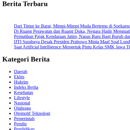
Berita Terbaru
Dari Timur ke Barat, Mimpi-Mimpi Muda Bertemu di Soekarn
Di Ruang Perawatan dan Ruang Duka, Negara Hadir Menguat
Pemutihan Pajak Kendaraan Jatim, Napas Baru Bagi Buruh da
IJTI Surabaya Desak Presiden Prabowo Minta Maaf Soal Lond
Saat Artificial Intelligence Mengetuk Pintu Kelas SMK Jawa T
Kategori Berita
Daerah
Ekbis
Hukrim
Indeks Berita
Kesehatan
Lifestyle
Nasional
Olahraga
Otomotif Teknologi
Pemerintah
Pemilu
Pendidikan