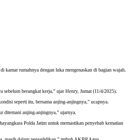
s di kamar rumahnya dengan luka mengenaskan di bagian wajah.
 sebelum berangkat kerja,” ujar Henry, Jumat (11/4/2025).
ondisi seperti itu, bersama anjing-anjingnya,” ucapnya.
ditemani anjing-anjingnya,” ujarnya.
Bhayangkara Polda Jatim untuk memastikan penyebab kematian
nya, masih dalam penyelidikan,” imbuh AKBP Agus.