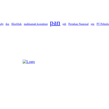
pan
dji
ikn
Khofifah
mahkamah konstitusi
pdi
Pertahan Nasional
ptn
PT Pelindo