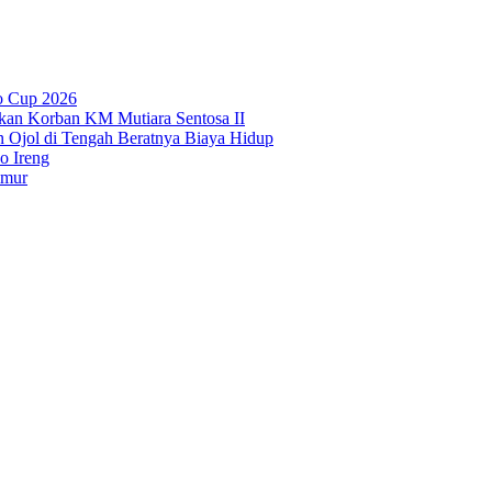
o Cup 2026
kan Korban KM Mutiara Sentosa II
n Ojol di Tengah Beratnya Biaya Hidup
o Ireng
imur