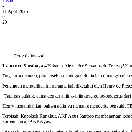
L Satu
-
11 April 2025
0
29
Foto: (istimewa)
Lsatu.net, Surabaya
– Yohanes Alexander Stevanus de Fretes (52) 
Dugaan sementara, pria tersebut meninggal dunia lalu dimangsa oleh s
Penemuan mengerikan ini pertama kali diketahui oleh Henry de Frete
“Tapi pas pulang, cuma dengar anjing-anjingnya gonggong terus dari d
Henry menambahkan bahwa adiknya memang menderita penyakit TBC da
Terpisah, Kapolsek Rungkut, AKP Agus Santoso membenarkan kejadi
korban,” ucap AKP Agus.
“Apakah murni karena sakit, atau ada faktor lain yang menyebabka