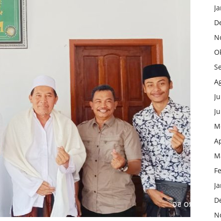
Ja
D
N
O
S
A
Ju
Ju
M
Ap
M
F
Ja
D
N