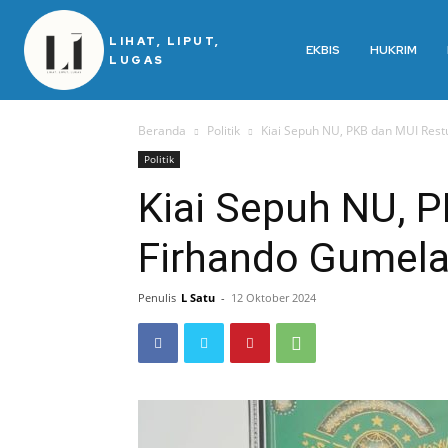
LIHAT, LIPUT,
EKBIS
HUKRIM
LUGAS
Beranda
Politik
Kiai Sepuh NU, PKB dan MUI Restui
Politik
Kiai Sepuh NU, 
Firhando Gumelar
Penulis
L Satu
-
12 Oktober 2024