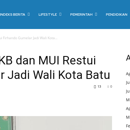
INDEKS BERITA
LIFESTYLE
PEMERINTAH
PENDIDIKAN
 Firhando Gumelar Jadi Wali Kota...
PKB dan MUI Restui
A
 Jadi Wali Kota Batu
A
Ju
13
0
Ju
M
Ap
M
F