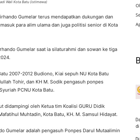
adi Wali Kota Batu (istimewa)
O
S
 Firhando Gumelar terus mendapatkan dukungan dan
A
masuk para alim ulama dan juga politisi senior di Kota
rhando Gumelar saat ia silaturahmi dan sowan ke tiga
2024.
B
 Batu
2007-2012
Budiono, Kiai sepuh NU Kota Batu
llah Tohir, dan KH M. Sodik pengasuh ponpes
 Syuriah PCNU Kota Batu.
ut didampingi oleh Ketua tim Koalisi GURU Didik
atihul Muhtadin, Kota Batu, KH. M. Samsul Hidayat.
Da
di
ndo Gumelar adalah pengasuh Ponpes Darul Mutaalimin
Di