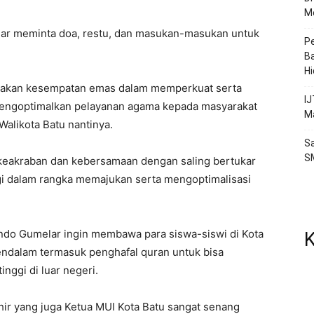
Me
ar meminta doa, restu, dan masukan-masukan untuk
P
Ba
H
rupakan kesempatan emas dalam memperkuat serta
IJ
engoptimalkan pelayanan agama kepada masyarakat
Ma
Walikota Batu nantinya.
Sa
S
 keakraban dan kebersamaan dengan saling bertukar
i dalam rangka memajukan serta mengoptimalisasi
ando Gumelar ingin membawa para siswa-siswi di Kota
K
ndalam termasuk penghafal quran untuk bisa
nggi di luar negeri.
ir yang juga Ketua MUI Kota Batu sangat senang