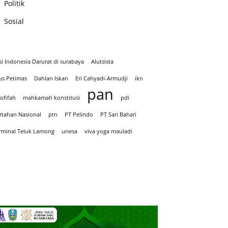
Politik
Sosial
si Indonesia Darurat di surabaya
Alutsista
us Petimas
Dahlan Iskan
Eri Cahyadi-Armudji
ikn
pan
ofifah
mahkamah konstitusi
pdi
rtahan Nasional
ptn
PT Pelindo
PT Sari Bahari
rminal Teluk Lamong
unesa
viva yoga mauladi
Iklan hari Santir 2025